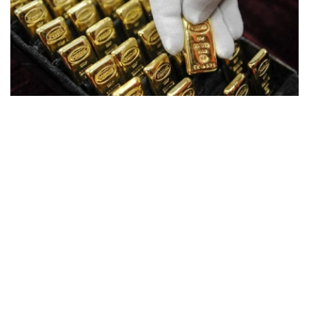
Фото: ӨзА
季度报告显示，哈萨克斯坦国家银行黄金储备增加了15吨。
波兰是2026年第二季度最大的黄金买家。该国在2026年第
二季度增加了51吨黄金储备。
中国购买了33吨黄金，乌兹别克斯坦购买了16吨，哈萨克
斯坦购买了15吨。约旦和捷克共和国的中央银行也分别增加
了6吨黄金储备。
全球各国央行在第二季度共购买了约289吨黄金，比2025年
同期增长了62%。去年同期，黄金购买量约为178吨。