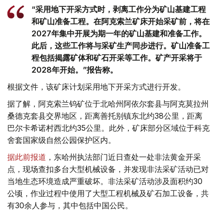
“采用地下开采方式时，剥离工作分为矿山基建工程
和矿山准备工程。在阿克索兰矿床开始采矿前，将在
2027年集中开展为期一年的矿山基建和准备工作。
此后，这些工作将与采矿生产同步进行。矿山准备工
程包括揭露矿体和矿石开采等工作。矿产开采将于
2028年开始。”报告称。
根据文件，该矿床计划采用地下开采方式进行开发。
据了解，阿克索兰钨矿位于北哈州阿依尔套县与阿克莫拉州
桑德克套县交界地区，距离善托别镇东北约38公里，距离
巴尔卡希诺村西北约35公里。此外，矿床部分区域位于科克
舍套国家级自然公园保护区内。
据此前报道
，东哈州执法部门近日查处一处非法黄金开采
点，现场查扣多台大型机械设备，并发现非法采矿活动已对
当地生态环境造成严重破坏。非法采矿活动涉及面积约30
公顷，作业过程中使用了大型工程机械及矿石加工设备，共
有30余人参与，其中包括中国公民。