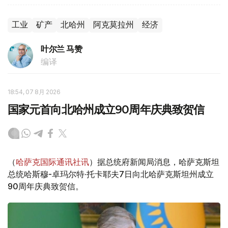
工业
矿产
北哈州
阿克莫拉州
经济
叶尔兰 马赞
编译
18:54, 07 8月 2026
国家元首向北哈州成立90周年庆典致贺信
（
哈萨克国际通讯社讯
）据总统府新闻局消息，哈萨克斯坦
总统哈斯穆-卓玛尔特·托卡耶夫7日向北哈萨克斯坦州成立
90周年庆典致贺信。