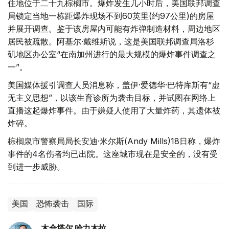
住地位于二十九棕榈市。爆炸发生几小时后，美国联邦调查
局锁定当地一栋距爆炸现场不到60英里(约97公里)的房屋
并展开调查。鉴于该房屋内可能有炸弹制造材料，周边地区
居民被疏散。阿基尔·戴维斯说，这是美国联邦调查局洛杉
矶地区办公室“在南加州进行的最大规模的爆炸事件调查之
一”。
美国媒体援引调查人员消息称，盖伊·爱德华·巴特库斯有“虚
无主义思想”，以该生育诊所为袭击目标，并试图在网络上
直播这起爆炸事件。由于嫌疑人使用了大量炸药，其遗体被
炸碎。
棕榈泉市警察局局长安迪·米尔斯(Andy Mills)18日称，爆炸
事件的4名伤者均已出院。这座城市现在是安全的，没有受
到进一步威胁。
美国
恐怖袭击
国际
木合塔尔 哈力木拉