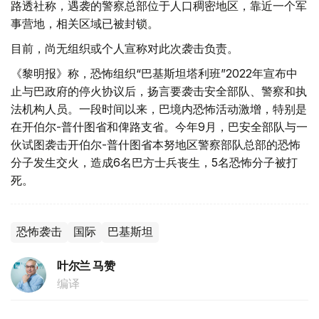
路透社称，遇袭的警察总部位于人口稠密地区，靠近一个军
事营地，相关区域已被封锁。
目前，尚无组织或个人宣称对此次袭击负责。
《黎明报》称，恐怖组织“巴基斯坦塔利班”2022年宣布中
止与巴政府的停火协议后，扬言要袭击安全部队、警察和执
法机构人员。一段时间以来，巴境内恐怖活动激增，特别是
在开伯尔-普什图省和俾路支省。今年9月，巴安全部队与一
伙试图袭击开伯尔-普什图省本努地区警察部队总部的恐怖
分子发生交火，造成6名巴方士兵丧生，5名恐怖分子被打
死。
恐怖袭击
国际
巴基斯坦
叶尔兰 马赞
编译