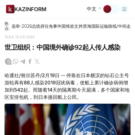
中文
KAZINFORM
热
选举-2026
总统府
任免
事件
国情咨文
跨里海国际运输路线/中间走
点:
10:54, 19 2月 2020
世卫组织：中国境外确诊92起人传人感染
哈通社/努尔苏丹/2月19日 -- 停靠在日本横滨的钻石公主号
游轮再有88人感染2019冠状病毒，使船上累计确诊病例增
加到542起。而随着14天的隔离期今天届满，多个国家和地
区安排包机，到日本接回船上公民。