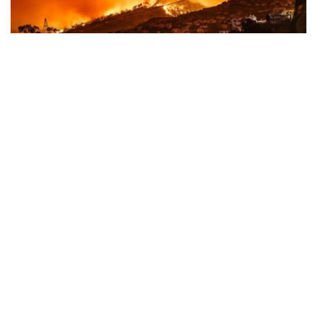
Фото: 联合国图片
全球多地遭遇极端天气冲击
斯蒂尔表示，全球范围内，气候驱动型灾害正达到“噩梦般”
的程度，人类持续依赖燃烧煤炭、石油和天然气所付出的代
价不断攀升。
他说，法国、西班牙及欧洲其他地区近期发生创纪录山火。
在此之前，当地经历了导致大范围干旱的严重热浪，山火迫
使大批民众撤离，并对地区和国家经济造成严重影响。随着
新一轮高温预计再次来袭，气候危机造成的人员伤亡和经济
损失已达到国家紧急状态的水平。