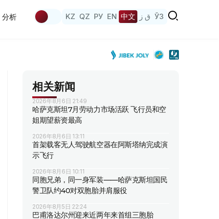
KZ
QZ
РУ
EN
中文
ق ز
ЎЗ
分析
相关新闻
2026年8月6日 21:49
哈萨克斯坦7月劳动力市场活跃 飞行员和空
姐期望薪资最高
2026年8月6日 13:11
首架载客无人驾驶航空器在阿斯塔纳完成演
示飞行
2026年8月6日 10:11
同胞兄弟，同一身军装——哈萨克斯坦国民
警卫队约40对双胞胎并肩服役
2026年8月5日 22:24
巴甫洛达尔州迎来近两年来首组三胞胎