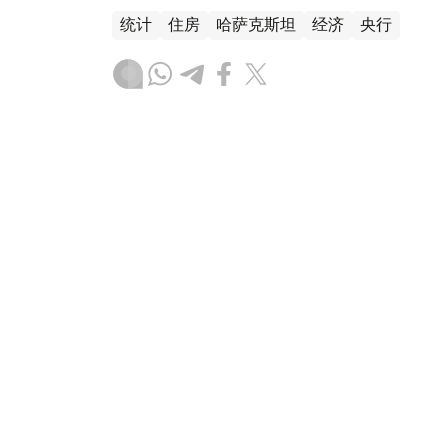
统计
住房
哈萨克斯坦
经济
央行
木合塔尔 哈力木拉
编译
08:31, 31 7月 2026
哈萨克斯坦是全球五大黄金购
（哈萨克国际通讯社讯）根据世界黄金协会（Worl
坦成为2026年第二季度全球央行黄金购买