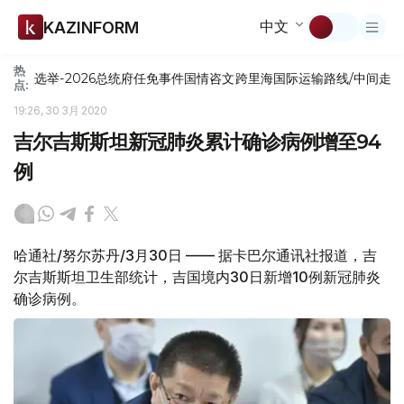
中文
KAZINFORM
热
选举-2026
总统府
任免
事件
国情咨文
跨里海国际运输路线/中间走
点:
19:26, 30 3月 2020
吉尔吉斯斯坦新冠肺炎累计确诊病例增至94
例
哈通社/努尔苏丹/3月30日 —— 据卡巴尔通讯社报道，吉
尔吉斯斯坦卫生部统计，吉国境内30日新增10例新冠肺炎
确诊病例。