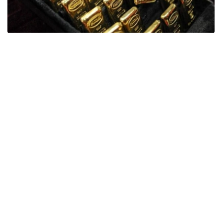
Фото: ӨзА
季度报告显示，哈萨克斯坦国家银行黄金储备增加了15吨。
波兰是2026年第二季度最大的黄金买家。该国在2026年第
二季度增加了51吨黄金储备。
中国购买了33吨黄金，乌兹别克斯坦购买了16吨，哈萨克
斯坦购买了15吨。约旦和捷克共和国的中央银行也分别增加
了6吨黄金储备。
全球各国央行在第二季度共购买了约289吨黄金，比2025年
同期增长了62%。去年同期，黄金购买量约为178吨。
世界黄金协会称，黄金需求的增长受到地缘政治不确定性、
本季度贵金属价格下跌，以及各国寻求国际储备多元化等因
素的影响。