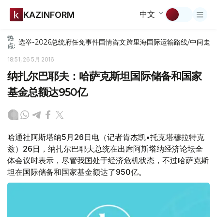
中文
KAZINFORM
热
选举-2026
总统府
任免
事件
国情咨文
跨里海国际运输路线/中间走
点:
18:51, 26 5月 2016
纳扎尔巴耶夫：哈萨克斯坦国际储备和国家
基金总额达950亿
哈通社阿斯塔纳5月26日电（记者肯杰凯•托克塔穆拉特克
兹）26日，纳扎尔巴耶夫总统在出席阿斯塔纳经济论坛全
体会议时表示，尽管我国处于经济危机状态，不过哈萨克斯
坦在国际储备和国家基金额达了950亿。