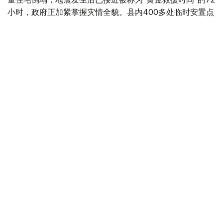
小时，政府正加紧掌握灾情全貌。县内400多处临时安置点
容纳了9000多人。
该县的统计显示，除了上述工厂和永旺外的死者中，宇城市
有2人、甲佐町有1人、八代市有3人、冰川町有4人。正在
调查与地震相关性的死者有9人。