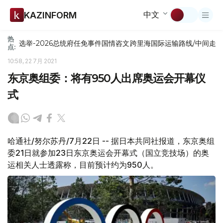
中文
KAZINFORM
热
选举-2026
总统府
任免
事件
国情咨文
跨里海国际运输路线/中间走
点:
10:58, 22 7月 2021
东京奥组委：将有950人出席奥运会开幕仪
式
哈通社/努尔苏丹/7月22日 -- 据日本共同社报道，东京奥组
委21日就参加23日东京奥运会开幕式（国立竞技场）的奥
运相关人士透露称，目前预计约为950人。