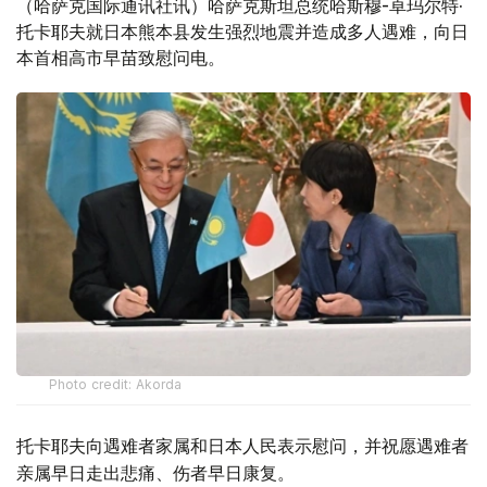
（哈萨克国际通讯社讯）哈萨克斯坦总统哈斯穆-卓玛尔特·
托卡耶夫就日本熊本县发生强烈地震并造成多人遇难，向日
本首相高市早苗致慰问电。
Photo credit: Akorda
托卡耶夫向遇难者家属和日本人民表示慰问，并祝愿遇难者
亲属早日走出悲痛、伤者早日康复。