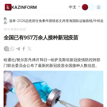
中文
KAZINFORM
热
选举-2026
总统府
任免
事件
国情咨文
跨里海国际运输路线/中间走
点:
10:11, 15 8月 2022
全国已有957万余人接种新冠疫苗
哈通社/努尔苏丹/8月15日--哈萨克斯坦新冠疫情防控跨部
门联合委员会公布了最新的新冠疫苗全国接种人数信息。