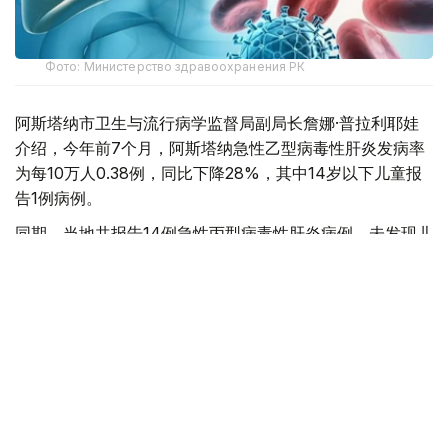
Фото: Министерство здравоохранения РК
阿斯塔纳市卫生与流行病学监督局副局长詹娜·普拉利耶娃
介绍，今年前7个月，阿斯塔纳急性乙型病毒性肝炎发病率
为每10万人0.38例，同比下降28%，其中14岁以下儿童报
告1例病例。
同期，当地共报告14例急性丙型病毒性肝炎病例，未发现儿
童感染病例，发病率为每10万人0.89例，较去年同期上升
1.4倍。
她表示，乙型和丙型病毒性肝炎都是严重的肝脏传染病，病
毒可通过受损皮肤或黏膜进入人体。感染源包括急性或慢性
肝炎患者以及病毒携带者。
专家指出，感染主要通过接触受污染血液、不安全性行为、
使用未经严格消毒的医疗或美容器械，以及在不符合卫生要