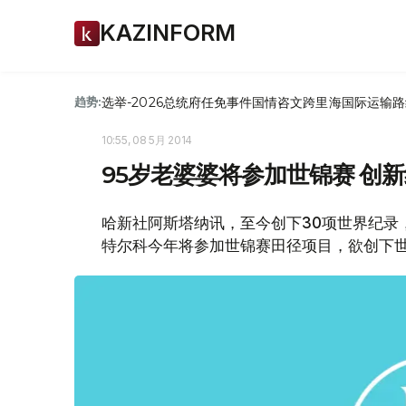
KAZINFORM
选举-2026
总统府
任免
事件
国情咨文
跨里海国际运输路
趋势:
10:55, 08 5月 2014
95岁老婆婆将参加世锦赛 创
哈新社阿斯塔纳讯，至今创下30项世界纪录，
特尔科今年将参加世锦赛田径项目，欲创下