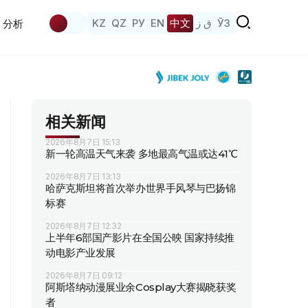
KZ
QZ
РУ
EN
中文
ق ز
ЎЗ
分析
相关新闻
2026年8月7日 15:13
新一轮高温天气来袭 多地最高气温或达41℃
2026年8月7日 13:13
哈萨克斯坦将首次举办世界手风琴与巴扬锦
标赛
2026年8月7日 12:32
上半年6部国产影片在全国公映 国家持续推
动电影产业发展
2026年8月7日 09:12
阿斯塔纳动漫展业余Cosplay大赛揭晓获奖
者