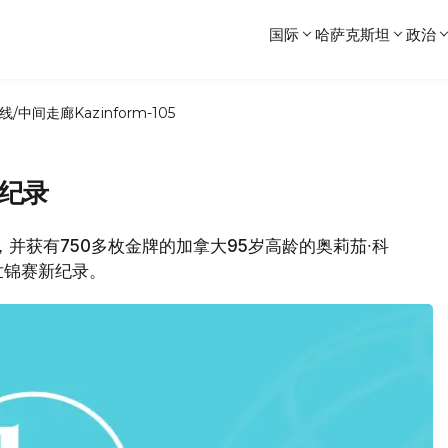
国际
哈萨克斯坦
政治
线/中间走廊
Kazinform-105
新纪录
并获有750多枚金牌的加拿大95岁高龄的奥莉茄∙科
世锦赛新纪录。