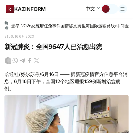
中文
KAZINFORM
热
选举-2026
总统府
任免
事件
国情咨文
跨里海国际运输路线/中间走
点:
21:56, 16 6月 2020
新冠肺炎：全国9647人已治愈出院
哈通社/努尔苏丹/6月16日 —— 据新冠疫情官方信息平台消
息，6月16日下午，全国12个地区通报159例新增治愈病
例。