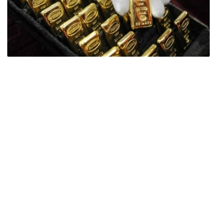
Фото: ӨзА
季度报告显示，哈萨克斯坦国家银行黄金储备增加了15吨。
波兰是2026年第二季度最大的黄金买家。该国在2026年第
二季度增加了51吨黄金储备。
中国购买了33吨黄金，乌兹别克斯坦购买了16吨，哈萨克
斯坦购买了15吨。约旦和捷克共和国的中央银行也分别增加
了6吨黄金储备。
全球各国央行在第二季度共购买了约289吨黄金，比2025年
同期增长了62%。去年同期，黄金购买量约为178吨。
世界黄金协会称，黄金需求的增长受到地缘政治不确定性、