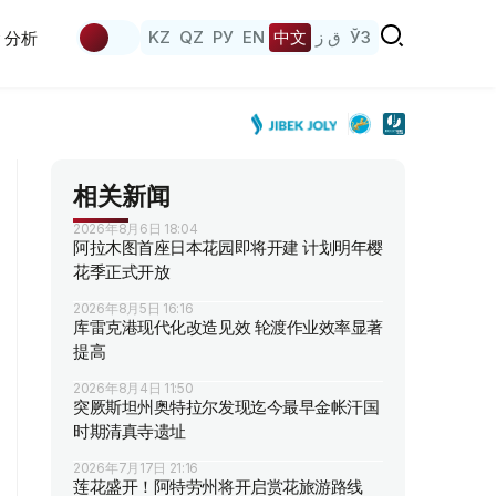
KZ
QZ
РУ
EN
中文
ق ز
ЎЗ
分析
相关新闻
2026年8月6日 18:04
阿拉木图首座日本花园即将开建 计划明年樱
花季正式开放
2026年8月5日 16:16
库雷克港现代化改造见效 轮渡作业效率显著
提高
2026年8月4日 11:50
突厥斯坦州奥特拉尔发现迄今最早金帐汗国
时期清真寺遗址
2026年7月17日 21:16
莲花盛开！阿特劳州将开启赏花旅游路线