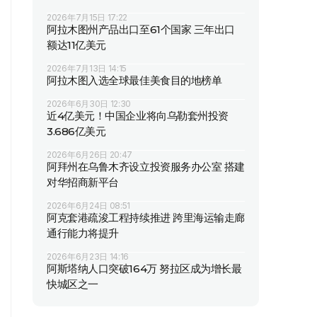
2026年7月15日 17:22
阿拉木图州产品出口至61个国家 三年出口
额达11亿美元
2026年7月13日 14:15
阿拉木图入选全球最佳美食目的地榜单
2026年6月30日 12:30
近4亿美元！中国企业将向乌勒套州投资
3.686亿美元
2026年6月26日 20:47
阿拜州在乌鲁木齐设立投资服务办公室 搭建
对华招商新平台
2026年6月24日 08:51
阿克套港疏浚工程持续推进 跨里海运输走廊
通行能力将提升
2026年6月23日 14:16
阿斯塔纳人口突破164万 努拉区成为增长最
快城区之一