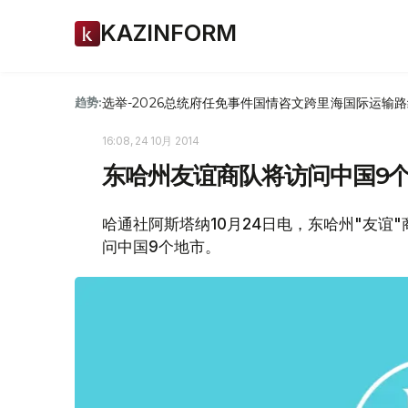
KAZINFORM
选举-2026
总统府
任免
事件
国情咨文
跨里海国际运输路
趋势:
16:08, 24 10月 2014
东哈州友谊商队将访问中国9
哈通社阿斯塔纳10月24日电，东哈州"友谊
问中国9个地市。