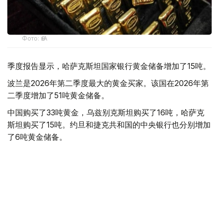
Фото: ӨзА
季度报告显示，哈萨克斯坦国家银行黄金储备增加了15吨。
波兰是2026年第二季度最大的黄金买家。该国在2026年第
二季度增加了51吨黄金储备。
中国购买了33吨黄金，乌兹别克斯坦购买了16吨，哈萨克
斯坦购买了15吨。约旦和捷克共和国的中央银行也分别增加
了6吨黄金储备。
全球各国央行在第二季度共购买了约289吨黄金，比2025年
同期增长了62%。去年同期，黄金购买量约为178吨。
世界黄金协会称，黄金需求的增长受到地缘政治不确定性、
本季度贵金属价格下跌，以及各国寻求国际储备多元化等因
素的影响。