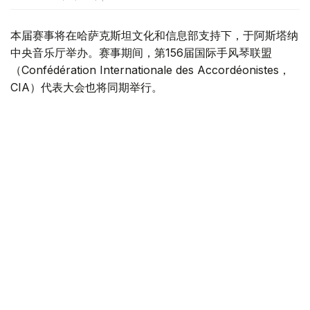
本届赛事将在哈萨克斯坦文化和信息部支持下，于阿斯塔纳
中央音乐厅举办。赛事期间，第156届国际手风琴联盟
（Confédération Internationale des Accordéonistes，
CIA）代表大会也将同期举行。
“Coupe Mondiale”创办于1938年，是全球历史最悠久、最
具影响力的手风琴与巴扬国际赛事之一，长期以来汇聚来自
世界各地的优秀演奏家，为国际专业音乐交流的重要平台。
本届赛事将吸引来自多个国家的音乐家和文化界人士参与。
组委会介绍，评委来自21个国家，参赛选手来自16个国家和
地区，包括澳大利亚、美国、德国、意大利、法国、中国、
韩国、英国、土耳其、哈萨克斯坦等。
主办方表示，哈萨克斯坦获得举办这一国际赛事的资格，体
现了国际社会对该国文化实力的认可，也将进一步巩固阿斯
塔纳作为国际文化交流中心的地位，提升哈萨克斯坦在世界
文化舞台上的影响力。