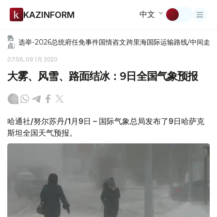
中文
KAZINFORM
热
选举-2026
总统府
任免
事件
国情咨文
跨里海国际运输路线/中间走
点:
07:56, 09 1月 2020
大雾、风雪、路面结冰：9日全国气象预报
哈通社/努尔苏丹/1月9日 – 国际气象总局发布了9日哈萨克
斯坦全国天气预报。