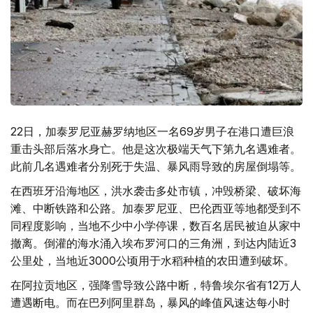
22日，加泰罗尼亚赫罗纳地区一名69岁男子在港口遭巨浪
重击头部后落水身亡。他是这次极端天气下第九名遇难者。
此前几名遇难者分别死于失温、暴风雨导致的房屋倒塌等。
在西班牙沿海地区，洪水袭击多处市镇，冲毁桥梁、破坏海
滩、中断铁路和公路。加泰罗尼亚、巴伦西亚等地都受到不
同程度影响，当地不少中小学停课，数百名居民被迫从家中
撤离。倒灌的海水涌入埃布罗河口的三角洲，到达内陆近3
公里处，当地近3000公顷用于水稻种植的农田遭到破坏。
在阿拉贡地区，强降雪导致公路中断，特鲁埃尔省有12万人
遭遇断电。而在巴列阿里群岛，暴风的峰值风速达每小时