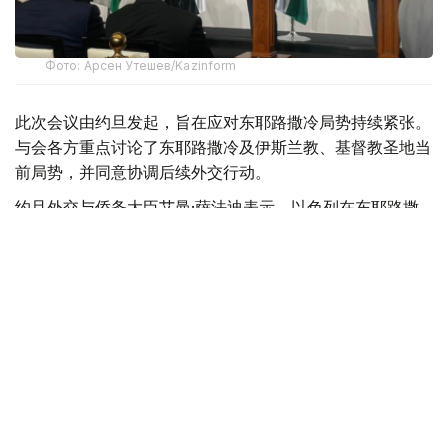
Фото: Арсен Утешев/Kazinform
此次会议由约旦发起，旨在应对东耶路撒冷局势持续紧张。
与会各方重点讨论了东耶路撒冷及伊斯兰教、基督教圣地当
前局势，并同意协调后续外交行动。
约旦外交与侨务大臣艾曼·萨法迪表示，以色列在东耶路撒
冷采取的行动已使当地局势，特别是阿克萨清真寺（尊贵禁
寺）周边局势达到前所未有的危险程度。约旦认为，这些举
措正在威胁伊斯兰教和基督教圣地长期形成的历史现状。
出席会议的包括阿拉伯国家联盟耶路撒冷问题部长级委员会
成员国外长、阿盟秘书长，以及印度尼西亚、巴基斯坦、土
耳其和马来西亚代表。
阿盟耶路撒冷问题部长级委员会是负责协调阿拉伯国家在耶
路撒冷问题上开展国际外交工作的专门机制，成员包括约