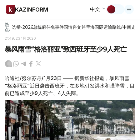
中文
KAZINFORM
热
选举-2026
总统府
任免
事件
国情咨文
跨里海国际运输路线/中间走
点:
21:49, 23 1月 2020
暴风雨雪“格洛丽亚”致西班牙至少9人死亡
哈通社/努尔苏丹/1月23日 —— 据新华社报道，暴风雨雪
“格洛丽亚”近日袭击西班牙，在多地引发洪水和强降雪，目
前已造成至少9人死亡、4人失踪。