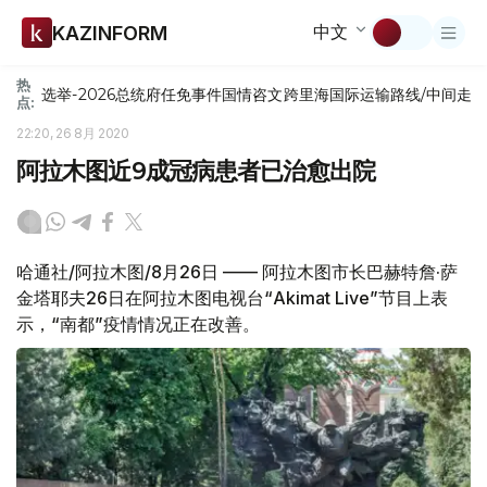
中文
KAZINFORM
热
选举-2026
总统府
任免
事件
国情咨文
跨里海国际运输路线/中间走
点:
22:20, 26 8月 2020
阿拉木图近9成冠病患者已治愈出院
哈通社/阿拉木图/8月26日 —— 阿拉木图市长巴赫特詹·萨
金塔耶夫26日在阿拉木图电视台“Akimat Live”节目上表
示，“南都”疫情情况正在改善。