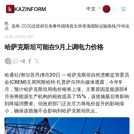
中文
KAZINFORM
热
选举-2026
总统府
任免
事件
国情咨文
跨里海国际运输路线/中间走
点:
10:35, 20 8月 2021
哈萨克斯坦可能在9月上调电力价格
哈通社/努尔苏丹/8月20日 -- 哈萨克斯坦自然垄断监管委员
会(CREM)主席阿斯哈特·扎普萨尔拜向媒体透露，今年9
月，预计哈萨克斯坦用电价格将上涨。主要原因是能源部4
月份将能源生产机构的税收提高了15%，该措施最后将影响
到终端消费者。但政府部门正在尽力将电价提升的影响缩
小，确保该措施不会影响到哈萨克斯坦民众。