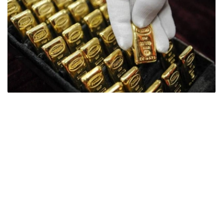
Фото: ӨзА
季度报告显示，哈萨克斯坦国家银行黄金储备增加了15吨。
波兰是2026年第二季度最大的黄金买家。该国在2026年第
二季度增加了51吨黄金储备。
中国购买了33吨黄金，乌兹别克斯坦购买了16吨，哈萨克
斯坦购买了15吨。约旦和捷克共和国的中央银行也分别增加
了6吨黄金储备。
全球各国央行在第二季度共购买了约289吨黄金，比2025年