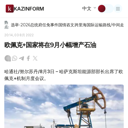
中文
KAZINFORM
热
选举-2026
总统府
任免
事件
国情咨文
跨里海国际运输路线/中间走
点:
20:14, 03 8月 2022
欧佩克+国家将在9月小幅增产石油
哈通社/努尔苏丹/8月3日 – 哈萨克斯坦能源部部长出席了欧
佩克+机制月度会议。