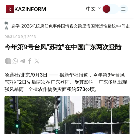
中文
KAZINFORM
热
选举-2026
总统府
任免
事件
国情咨文
跨里海国际运输路线/中间走
点:
08:31, 03 9月 2023
今年第9号台风“苏拉”在中国广东两次登陆
哈通社/北京/9月3日 —— 据新华社报道，今年第9号台风
“苏拉”2日先后两次在广东登陆。受其影响，广东多地出现
强风暴雨，全省农作物受灾面积约573公顷。