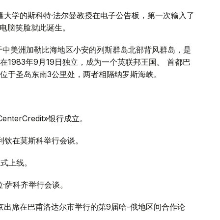
·梅隆大学的斯科特·法尔曼教授在电子公告板，第一次输入了
一张电脑笑脸就此诞生。
于中美洲加勒比海地区小安的列斯群岛北部背风群岛，是
1983年9月19日独立，成为一个英联邦王国。 首都巴
位于圣岛东南3公里处，两者相隔纳罗斯海峡。
terCredit»银行成立。
叶利钦在莫斯科举行会谈。
正式上线。
拉·萨科齐举行会谈。
普京出席在巴甫洛达尔市举行的第9届哈-俄地区间合作论