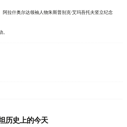
人、阿拉什奥尔达领袖人物朱斯普别克·艾玛吾托夫竖立纪念
动。
斯坦历史上的今天