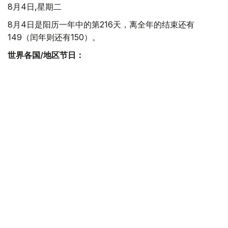
8月4日,星期二
8月4日是阳历一年中的第216天，离全年的结束还有
149（闰年则还有150）。
世界各国/地区节日：
布基纳法索国庆日 布基纳法索是位于非洲西部沃尔特河上
游的内陆国。东部与贝宁、尼日尔河 相邻，南 部与科特迪
瓦、加纳、多哥交界，西部与北部地区与马里接壤，原
为«法属西非»的一个省。1958年12月成为«法兰西共同
体»内的一个自治共和国。1960年8月5日获得完全独立，定
国名为上沃尔特共和。1984年8月4日，改国名为布基纳法
索。意为«尊严的国家»。
筷子节：日本的民俗节日，在每年的8月4日。日本人在动
用筷子前必先说声«领受了»，餐后放下筷子则说«蒙赐盛
馔»，这些充满宗教感情的话语，实为感谢人类从山、海采
撷的食物的人及天地、大自然的恩赐。后来有位叫本田总一
郎的学者，为感谢筷子一日三餐辛勤地为人们效劳，建议将
每年的8月4日定为«筷子节»。这位学者的倡议，立即得到