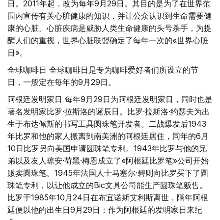
日。2011年起，改为每年9月29日。其目的是为了在世界范
围内宣传有关心脏健康的知识，并让公众认识到生命需要健
康的心脏。心脏疾病是威胁人类生命健康的头号杀手，为提
醒人们的重视，世界心脏联盟确定了每年一次的«世界心脏
日»。
全球咖啡日 全球咖啡日是专为咖啡爱好者们所设立的节
日，一般定在每年的9月29日。
阿根廷发明家日 每年9月29日为阿根廷发明家日，同时也是
著名发明家比罗·拉斯洛的诞辰日。比罗·拉斯洛·约瑟夫为出
生于布达佩斯的书写工具圆珠笔开发者。二战爆发后1943
年比罗和他的家人搬离到南美洲的阿根廷居住，同年的6月
10日比罗另向美国申请圆珠笔专利。1943年比罗与他的兄
弟以及友人琼安·荷黑·梅恩成立了«阿根廷比罗笔»公司开始
贩卖圆珠笔。1945年法国人士马塞尔·碧则向比罗买下了圆
珠笔专利，以让他成立的Bic文具公司能生产圆珠笔贩售。
比罗于1985年10月24日在布宜诺斯艾利斯离世，隔年阿根
廷便以他的出生日9月29日；作为阿根廷的发明家日来纪