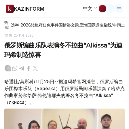
中文
KAZINFORM
热
选举-2026
总统府
任免
事件
国情咨文
跨里海国际运输路线/中间走
点:
10:18, 25 11月 2020
俄罗斯编曲乐队表演冬不拉曲“Alkissa”为迪
玛希制造惊喜
哈通社/莫斯科/11月25日--据迪玛希官网消息，俄罗斯编曲
乐团桦木乐队（Берёзка）用俄罗斯民间乐器演奏了哈萨克
作曲家努尔给萨·特伦迪耶夫的著名冬不拉曲“Alkissa”
（Әлқисса）。