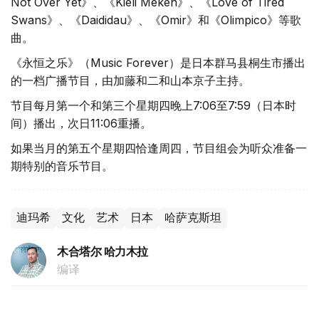
Not Over Yet》、《Kieli Meken》、《Love of Tired
Swans》、《Daididau》、《Omir》和《Olimpico》等歌
曲。
《永恒之乐》（Music Forever）是日本群马县桐生市播出
的一档广播节目，由加藤和二和山本京子主持。
节目每月第一个和第三个星期四晚上7:06至7:59（日本时
间）播出，次日11:06重播。
如果当月的第五个星期四恰逢周四，节目组会为听众准备一
期特别的音乐节目。
迪玛希
文化
艺术
日本
哈萨克斯坦
木合塔尔 哈力木拉
编译