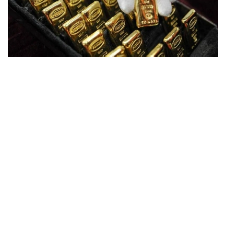
Фото: ӨзА
季度报告显示，哈萨克斯坦国家银行黄金储备增加了15吨。
波兰是2026年第二季度最大的黄金买家。该国在2026年第
二季度增加了51吨黄金储备。
中国购买了33吨黄金，乌兹别克斯坦购买了16吨，哈萨克
斯坦购买了15吨。约旦和捷克共和国的中央银行也分别增加
了6吨黄金储备。
全球各国央行在第二季度共购买了约289吨黄金，比2025年
同期增长了62%。去年同期，黄金购买量约为178吨。
世界黄金协会称，黄金需求的增长受到地缘政治不确定性、
本季度贵金属价格下跌，以及各国寻求国际储备多元化等因