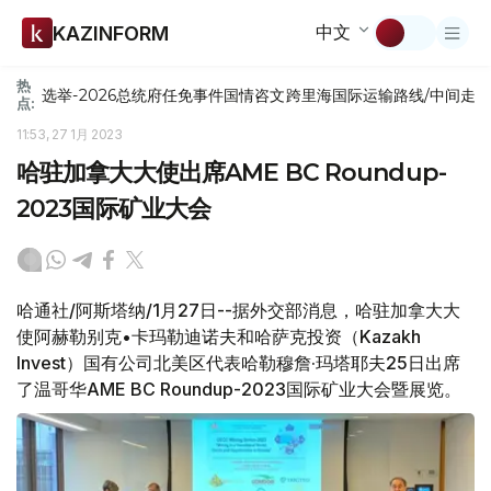
中文
KAZINFORM
热
选举-2026
总统府
任免
事件
国情咨文
跨里海国际运输路线/中间走
点:
11:53, 27 1月 2023
哈驻加拿大大使出席AME BC Roundup-
2023国际矿业大会
哈通社/阿斯塔纳/1月27日--据外交部消息，哈驻加拿大大
使阿赫勒别克•卡玛勒迪诺夫和哈萨克投资（Kazakh
Invest）国有公司北美区代表哈勒穆詹·玛塔耶夫25日出席
了温哥华AME BC Roundup-2023国际矿业大会暨展览。