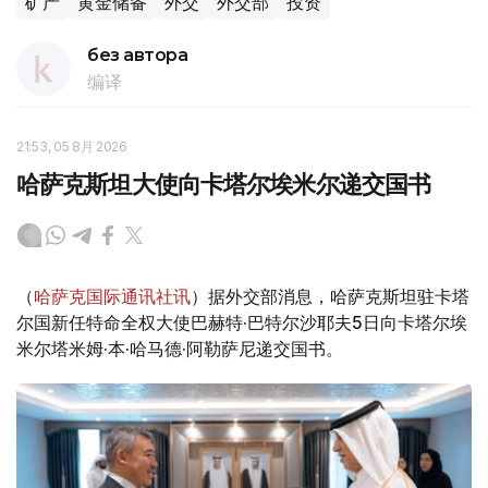
矿产
黄金储备
外交
外交部
投资
без автора
编译
21:53, 05 8月 2026
哈萨克斯坦大使向卡塔尔埃米尔递交国书
（
哈萨克国际通讯社讯
）据外交部消息，哈萨克斯坦驻卡塔
尔国新任特命全权大使巴赫特·巴特尔沙耶夫5日向卡塔尔埃
米尔塔米姆·本·哈马德·阿勒萨尼递交国书。