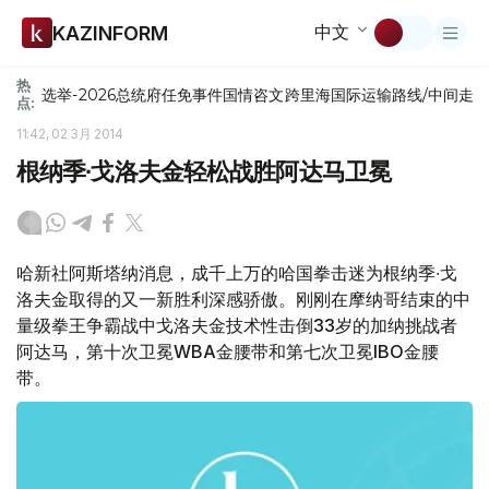
中文
KAZINFORM
热
选举-2026
总统府
任免
事件
国情咨文
跨里海国际运输路线/中间走
点:
11:42, 02 3月 2014
根纳季∙戈洛夫金轻松战胜阿达马卫冕
哈新社阿斯塔纳消息，成千上万的哈国拳击迷为根纳季∙戈
洛夫金取得的又一新胜利深感骄傲。刚刚在摩纳哥结束的中
量级拳王争霸战中戈洛夫金技术性击倒33岁的加纳挑战者
阿达马，第十次卫冕WBA金腰带和第七次卫冕IBO金腰
带。