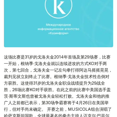
这场比赛是31岁的戈洛夫金2014年首场及第29场赛，比赛
一开始，根纳季∙戈洛夫金就以连续进攻的方式KO对手两
次，第七回合，戈洛夫金一记左勾拳打得阿达马摇摇晃晃，
裁判见状立刻终止了比赛。根纳季∙戈洛夫金技术性击倒对
方获胜。这使得31岁的戈洛夫金职业战绩提升为29战全
胜，26场比赛KO对手获胜。在此之前的比赛中美国选手盖
茨∙斯蒂文斯也曾被戈洛夫金轻松打败。戈洛夫金和他的推
广人之前都已表示，第30场争霸赛将于4月26日在美国举
行，但对手尚未确定。 开赛之前，MUSICOLA组合演唱了
哈萨克斯坦国歌，全球最著名的拳击主持人迈克尔∙巴菲尔