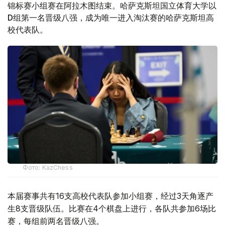
锦标赛小组赛在阿拉木图结束。哈萨克斯坦国立体育大学以
D组第一名晋级八强，成为唯一进入淘汰赛的哈萨克斯坦高
校代表队。
Фото: KazChess
本届赛事共有16支高校代表队参加小组赛，经过3天角逐产
生8支晋级队伍。比赛在4个棋盘上进行，各队共参加6场比
赛，每组前两名晋级八强。