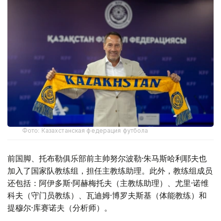
Фото: Казахстанская федерация футбола
前国脚、托布勒俱乐部前主帅努尔波勒·朱马斯哈利耶夫也
加入了国家队教练组，担任主教练助理。此外，教练组成员
还包括：阿伊多斯·阿赫梅托夫（主教练助理）、尤里·诺维
科夫（守门员教练）、瓦迪姆·博罗夫斯基（体能教练）和
提穆尔·库赛诺夫（分析师）。