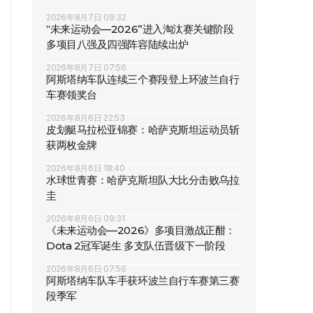
2026年8月7日 09:32
“未来运动会—2026”进入淘汰赛关键阶段
多项目八强及四强阵容陆续出炉
2026年8月7日 07:56
阿斯塔纳车队连续三个赛段登上环波兰自行
车赛领奖台
2026年8月6日 22:53
皮划艇马拉松亚锦赛：哈萨克斯坦运动员斩
获两枚金牌
2026年8月6日 18:40
水球世青赛：哈萨克斯坦队大比分击败乌拉
圭
2026年8月6日 09:31
《未来运动会—2026》多项目激战正酣：
Dota 2冠军诞生 多支队伍晋级下一阶段
2026年8月6日 07:56
阿斯塔纳车队车手获环波兰自行车赛第三赛
段季军