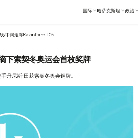
国际
哈萨克斯坦
政治
线/中间走廊
Kazinform-105
团摘下索契冬奥运会首枚奖牌
手丹尼斯∙田获索契冬奥会铜牌。