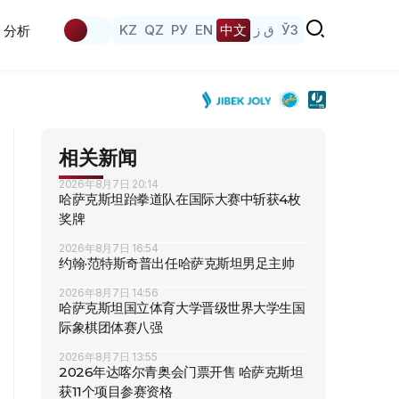
KZ
QZ
РУ
EN
中文
ق ز
ЎЗ
分析
相关新闻
2026年8月7日 20:14
哈萨克斯坦跆拳道队在国际大赛中斩获4枚
奖牌
2026年8月7日 16:54
约翰·范特斯奇普出任哈萨克斯坦男足主帅
2026年8月7日 14:56
哈萨克斯坦国立体育大学晋级世界大学生国
际象棋团体赛八强
2026年8月7日 13:55
2026年达喀尔青奥会门票开售 哈萨克斯坦
获11个项目参赛资格