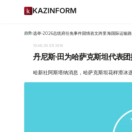
KAZINFORM
选举-2026
总统府
任免
事件
国情咨文
跨里海国际运输路
趋势:
10:46, 05 3月 2014
丹尼斯∙田为哈萨克斯坦代表
哈新社阿斯塔纳消息，哈萨克斯坦花样滑冰选