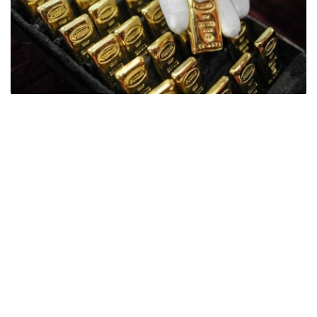
Фото: ӨзА
季度报告显示，哈萨克斯坦国家银行黄金储备增加了15吨。
波兰是2026年第二季度最大的黄金买家。该国在2026年第
二季度增加了51吨黄金储备。
中国购买了33吨黄金，乌兹别克斯坦购买了16吨，哈萨克
斯坦购买了15吨。约旦和捷克共和国的中央银行也分别增加
了6吨黄金储备。
全球各国央行在第二季度共购买了约289吨黄金，比2025年
同期增长了62%。去年同期，黄金购买量约为178吨。
世界黄金协会称，黄金需求的增长受到地缘政治不确定性、