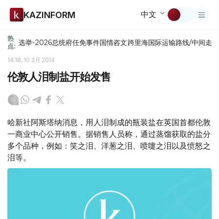
中文
KAZINFORM
热
选举-2026
总统府
任免
事件
国情咨文
跨里海国际运输路线/中间走
点:
14:18, 10 3月 2014
伦敦人泪制盐开始发售
哈新社阿斯塔纳消息，用人泪制成的瓶装盐在英国首都伦敦
一商业中心公开销售。据销售人员称，通过蒸馏获取的盐分
多个品种，例如：笑之泪、洋葱之泪、喷嚏之泪以及愤怒之
泪等。