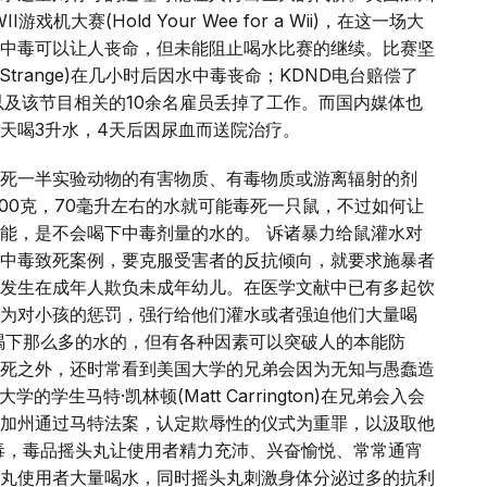
机大赛(Hold Your Wee for a Wii)，在这一场大
中毒可以让人丧命，但未能阻止喝水比赛的继续。比赛坚
 Strange)在几小时后因水中毒丧命；KDND电台赔偿了
以及该节目相关的10余名雇员丢掉了工作。而国内媒体也
天喝3升水，4天后因尿血而送院治疗。
死一半实验动物的有害物质、有毒物质或游离辐射的剂
00克，70毫升左右的水就可能毒死一只鼠，不过如何让
能，是不会喝下中毒剂量的水的。 诉诸暴力给鼠灌水对
中毒致死案例，要克服受害者的反抗倾向，就要求施暴者
发生在成年人欺负未成年幼儿。在医学文献中已有多起饮
为对小孩的惩罚，强行给他们灌水或者强迫他们大量喝
喝下那么多的水的，但有各种因素可以突破人的本能防
死之外，还时常看到美国大学的兄弟会因为无知与愚蠢造
学生马特·凯林顿(Matt Carrington)在兄弟会入会
加州通过马特法案，认定欺辱性的仪式为重罪，以汲取他
毒，毒品摇头丸让使用者精力充沛、兴奋愉悦、常常通宵
丸使用者大量喝水，同时摇头丸刺激身体分泌过多的抗利