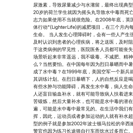
尿激素，导致尿量减少与水潴留，最终出现典型的
20岁的荷兰学生就因为摇头丸导致水中毒而死
志力如果使用不当就很危险。在2008年底，英
体行动"(LighterLife)的减肥项目，在三
生命。 当人发生心理障碍时，会有一些人产生
及时认识到患者的心理疾病，将之送医，及时阻
于这类病例的罕见性，医院医务人员都可能丧失
场景听起来非常遥远，我不吸毒、不减肥、精神
么？当然要怕。在中国每年因为烈日暴晒而中暑
成了水中毒？在1999年底，美国空军一个新
其训练计划。在烈日暴晒下，人的自然反应是喝
有些水肿与功能障碍，再发生水中毒，病人生命
人还盲目输血补水，就有可能导致病人扶着进来
苦锻炼，然后大量补水，也可能是水中毒的潜在
遍，可能是水中毒中最常见的。在生活中我们有
挥，因此，运动员或者参加运动的人就有补水超
型的例子就是参加2002年波士顿马拉松的辛西娅·卢瑟
警官也因为练习长途骑自行车而饮水过多而亡。