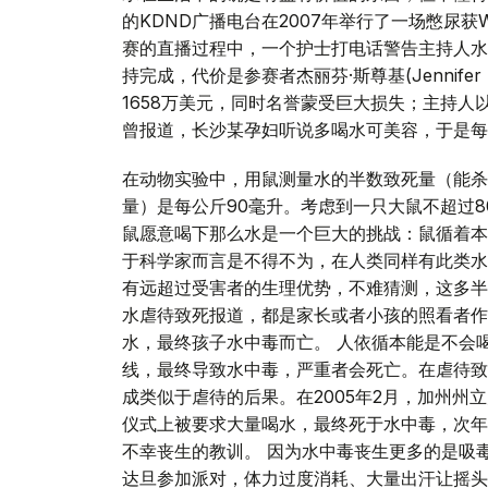
的KDND广播电台在2007年举行了一场憋尿获WII游戏
赛的直播过程中，一个护士打电话警告主持人水
持完成，代价是参赛者杰丽芬·斯尊基(Jennifer
1658万美元，同时名誉蒙受巨大损失；主持人
曾报道，长沙某孕妇听说多喝水可美容，于是每
在动物实验中，用鼠测量水的半数致死量（能杀
量）是每公斤90毫升。考虑到一只大鼠不超过8
鼠愿意喝下那么水是一个巨大的挑战：鼠循着本
于科学家而言是不得不为，在人类同样有此类水
有远超过受害者的生理优势，不难猜测，这多半
水虐待致死报道，都是家长或者小孩的照看者作
水，最终孩子水中毒而亡。 人依循本能是不会
线，最终导致水中毒，严重者会死亡。在虐待致
成类似于虐待的后果。在2005年2月，加州州立大学的
仪式上被要求大量喝水，最终死于水中毒，次年
不幸丧生的教训。 因为水中毒丧生更多的是吸
达旦参加派对，体力过度消耗、大量出汗让摇头