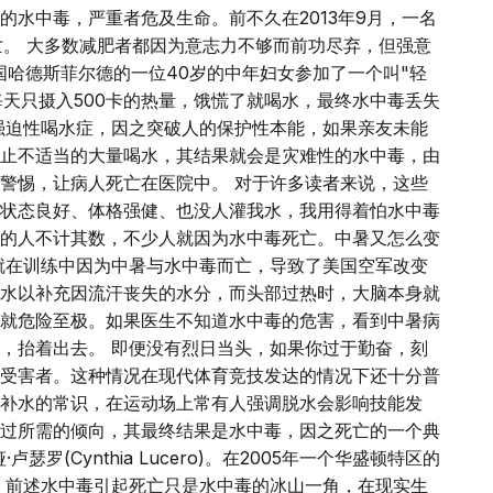
水中毒，严重者危及生命。前不久在2013年9月，一名
亡。 大多数减肥者都因为意志力不够而前功尽弃，但强意
国哈德斯菲尔德的一位40岁的中年妇女参加了一个叫"轻
个月内每天只摄入500卡的热量，饿慌了就喝水，最终水中毒丢失
强迫性喝水症，因之突破人的保护性本能，如果亲友未能
止不适当的大量喝水，其结果就会是灾难性的水中毒，由
警惕，让病人死亡在医院中。 对于许多读者来说，这些
状态良好、体格强健、也没人灌我水，我用得着怕水中毒
的人不计其数，不少人就因为水中毒死亡。中暑又怎么变
兵就在训练中因为中暑与水中毒而亡，导致了美国空军改变
水以补充因流汗丧失的水分，而头部过热时，大脑本身就
就危险至极。如果医生不知道水中毒的危害，看到中暑病
，抬着出去。 即便没有烈日当头，如果你过于勤奋，刻
受害者。这种情况在现代体育竞技发达的情况下还十分普
补水的常识，在运动场上常有人强调脱水会影响技能发
过所需的倾向，其最终结果是水中毒，因之死亡的一个典
罗(Cynthia Lucero)。在2005年一个华盛顿特区的
 前述水中毒引起死亡只是水中毒的冰山一角，在现实生