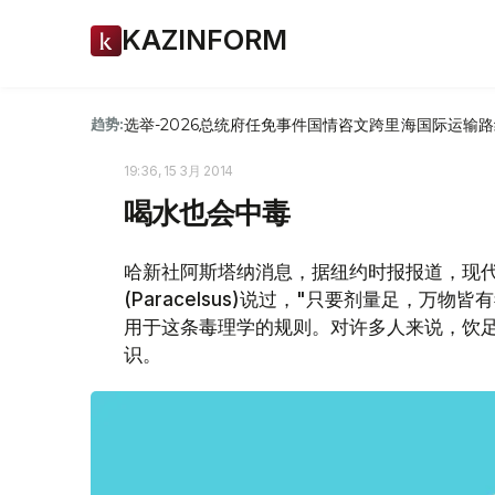
KAZINFORM
选举-2026
总统府
任免
事件
国情咨文
跨里海国际运输路
趋势:
19:36, 15 3月 2014
喝水也会中毒
哈新社阿斯塔纳消息，据纽约时报报道，现
(Paracelsus)说过，"只要剂量足，万物皆有毒"
用于这条毒理学的规则。对许多人来说，饮
识。