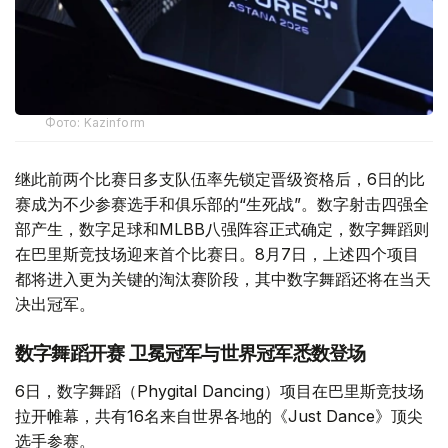
Фото: Kazinform
继此前两个比赛日多支队伍率先锁定晋级资格后，6日的比
赛成为不少参赛选手和俱乐部的“生死战”。数字射击四强全
部产生，数字足球和MLBB八强阵容正式确定，数字舞蹈则
在巴里斯竞技场迎来首个比赛日。8月7日，上述四个项目
都将进入更为关键的淘汰赛阶段，其中数字舞蹈还将在当天
决出冠军。
数字舞蹈开赛 卫冕冠军与世界冠军悉数登场
6日，数字舞蹈（Phygital Dancing）项目在巴里斯竞技场
拉开帷幕，共有16名来自世界各地的《Just Dance》顶尖
选手参赛。