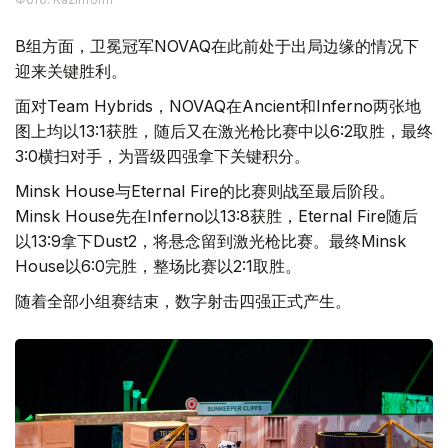
B组方面，卫冕冠军NOVAQ在此前处于出局边缘的情况下
迎来关键胜利。
面对Team Hybrids，NOVAQ在Ancient和Inferno两张地
图上均以13:1获胜，随后又在激光枪比赛中以6:2取胜，最终
3:0横扫对手，为晋级四强拿下关键积分。
Minsk House与Eternal Fire的比赛则战至最后阶段。
Minsk House先在Inferno以13:8获胜，Eternal Fire随后
以13:9拿下Dust2，将悬念留到激光枪比赛。最终Minsk
House以6:0完胜，整场比赛以2:1取胜。
随着全部小组赛结束，数字射击四强正式产生。