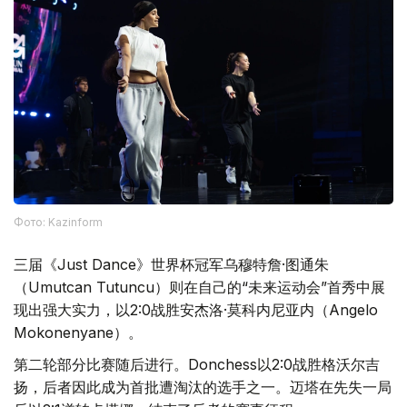
Фото: Kazinform
三届《Just Dance》世界杯冠军乌穆特詹·图通朱
（Umutcan Tutuncu）则在自己的“未来运动会”首秀中展
现出强大实力，以2:0战胜安杰洛·莫科内尼亚内（Angelo
Mokonenyane）。
第二轮部分比赛随后进行。Donchess以2:0战胜格沃尔吉
扬，后者因此成为首批遭淘汰的选手之一。迈塔在先失一局