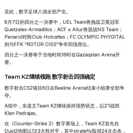
至此，数字足球八强全部产生。
8月7日的四分之一决赛中，UEL Team将挑战卫冕冠军
Quetzales-Armadillos；ACF x Allur将迎战NS Team；
Penarol对阵Club Holcattes；FC OLYMPIC PHYGITAL
则与FFK “ROTOR CISS”争夺四强席位。
四分之一决赛将于当地时间16时在Qazaqstan Arena开
赛。
Team KZ继续领跑 数字射击四强确定
数字射击CS2项目6日在Beeline Arena结束小组赛全部争
夺。
A组中，东道主Team KZ继续保持强势状态，以2:1战胜
Klan Pedrajas。
在《Counter-Strike 2》数字赛场上，Team KZ首先在
Dust2地图以13:3大胜对手，其中stratefly取得24次击杀，