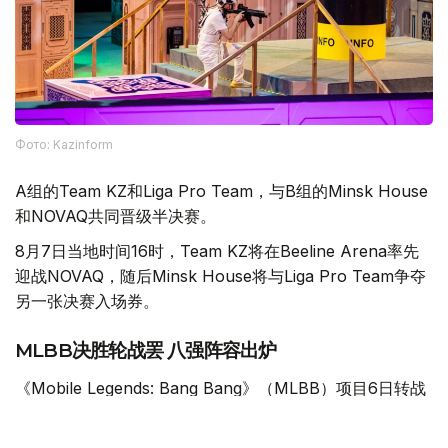
Фото: Kazinform
A组的Team KZ和Liga Pro Team，与B组的Minsk House
和NOVAQ共同晋级半决赛。
8月7日当地时间16时，Team KZ将在Beeline Arena率先
迎战NOVAQ，随后Minsk House将与Liga Pro Team争夺
另一张决赛入场券。
MLBB决胜轮战罢 八强阵容出炉
《Mobile Legends: Bang Bang》（MLBB）项目6日转战
扎赫瑟勒克·乌什肯皮罗夫武术宫，进行决定最后四个八强
席位的决胜轮。