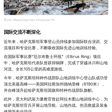
Фото: Министерство обороны РК
国际交流不断深化
近年来，哈萨克斯坦军事登山员持续参加国际联合演训、交
流项目和专业比赛，不断吸收国际先进山地训练经验。
在国际军事比赛“厄尔布鲁士环线”（Elbrus Ring）项目
中，哈萨克斯坦代表队曾获得铜牌，完成了穿越冰川和山地
河流、全长105公里的高难度路线。
今年，哈萨克斯坦特种作战部队山地训练中心登山队成功登
顶北美最高峰——美国阿拉斯加州德纳里峰（6190米），
并在峰顶升起哈萨克斯坦国旗和特种作战部队旗帜。
此外，意大利武装力量教官曾赴阿拉木图山地训练中心，为
哈萨克斯坦官兵开展山地导航、山地作战、伤员救援及装备
使用等专业培训。