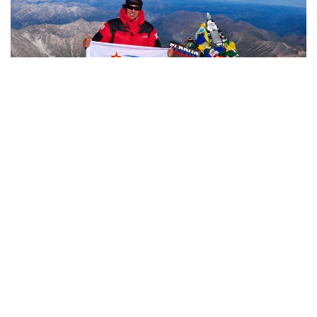
Фото: Министерство обороны РК
哈萨克斯坦
国防部
达娜 努尔巴克提
编译
12:35, 08 8月 2026