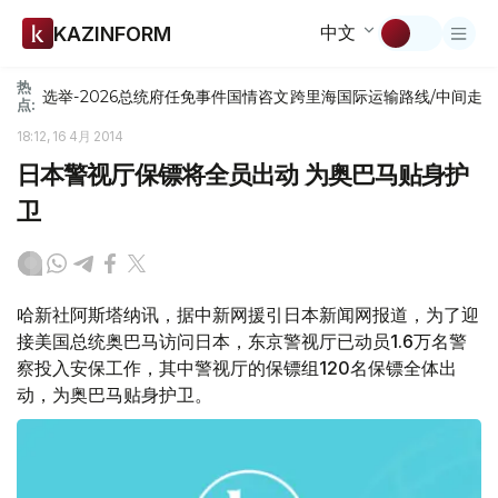
中文
KAZINFORM
热
选举-2026
总统府
任免
事件
国情咨文
跨里海国际运输路线/中间走
点:
18:12, 16 4月 2014
日本警视厅保镖将全员出动 为奥巴马贴身护
卫
哈新社阿斯塔纳讯，据中新网援引日本新闻网报道，为了迎
接美国总统奥巴马访问日本，东京警视厅已动员1.6万名警
察投入安保工作，其中警视厅的保镖组120名保镖全体出
动，为奥巴马贴身护卫。