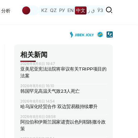
KZ
QZ
РУ
EN
中文
ق ز
ЎЗ
分析
相关新闻
2026年8月6日 19:47
亚美尼亚宪法法院将审议有关TRIPP项目的
法案
2026年8月6日 16:10
韩国罕见高温天气致23人死亡
2026年8月6日 14:54
哈乌深化经贸合作 双边贸易额持续攀升
2026年8月6日 08:58
阿拉伯和伊斯兰国家谴责以色列耶路撒冷政
策