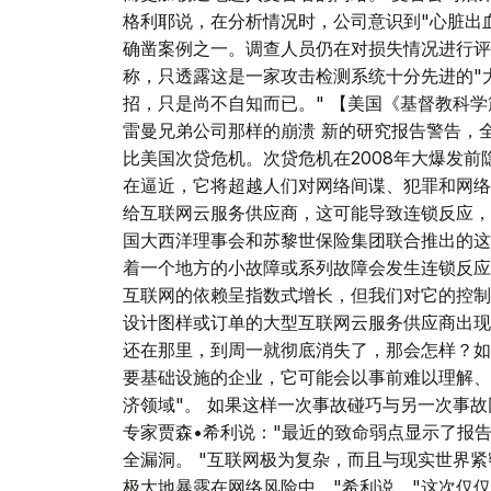
格利耶说，在分析情况时，公司意识到"心脏出血
确凿案例之一。调查人员仍在对损失情况进行评
称，只透露这是一家攻击检测系统十分先进的"大
招，只是尚不自知而已。" 【美国《基督教科学
雷曼兄弟公司那样的崩溃 新的研究报告警告，
比美国次贷危机。次贷危机在2008年大爆发前
在逼近，它将超越人们对网络间谍、犯罪和网络
给互联网云服务供应商，这可能导致连锁反应，
国大西洋理事会和苏黎世保险集团联合推出的这
着一个地方的小故障或系列故障会发生连锁反应
互联网的依赖呈指数式增长，但我们对它的控制
设计图样或订单的大型互联网云服务供应商出现了
还在那里，到周一就彻底消失了，那会怎样？如
要基础设施的企业，它可能会以事前难以理解、
济领域"。 如果这样一次事故碰巧与另一次事
专家贾森•希利说："最近的致命弱点显示了报告
全漏洞。 "互联网极为复杂，而且与现实世界
极大地暴露在网络风险中，"希利说，"这次仅