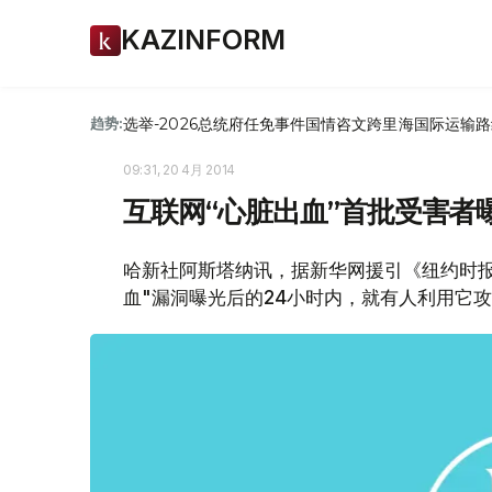
KAZINFORM
选举-2026
总统府
任免
事件
国情咨文
跨里海国际运输路
趋势:
09:31, 20 4月 2014
互联网“心脏出血”首批受害者
哈新社阿斯塔纳讯，据新华网援引《纽约时
血"漏洞曝光后的24小时内，就有人利用它