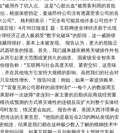
"被用作了切入点。 这是"心脏出血"被黑客利用的首批
估，根据保密协定，曼迪昂特公司没有透露受害公司的名
公司"。 格利耶表示："完全有可能其他许多公司也中了
箴言报》4月16日报道】题：互联网使全球经济易于出现
全球经济正进入极易受"数字化破坏"的阶段，这一威胁堪
隐藏得很好，基本上未被发现。 报告认为，更大的危险正
武器研发的报道。首先，我们越来越依赖将关键操作外包
从而引起更大范围或更持久的崩溃。 国家级安全智库美
份报告称："互联网与社会高度关联、紧密交织，这意味
，并在其他地方引发特大规模的影响。虽然我们的社会对
只呈线性增长。" 报告问道：例如，如果一家提供账单、
"雷曼兄弟公司那样的崩溃时刻"---每个人的数据周五
果那样一次故障"牵连到一家主要的后勤供应商或经营重
模仿或预测的方式将灾难性的连锁反应扩大到整个实体经
故同时发生，情况更会如此。 报告作者、美国大西洋理事会
想传达的主要意思。"他指的是最近在2/3的网站发现的安
紧密相连，结果是我们都在这种极少数人了解的模糊技术中
仅是密码问题。如果互联网一旦与电网或无人驾驶汽车相