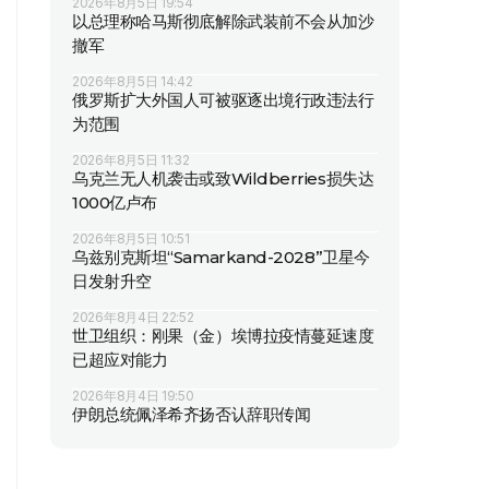
2026年8月5日 19:54
以总理称哈马斯彻底解除武装前不会从加沙
撤军
2026年8月5日 14:42
俄罗斯扩大外国人可被驱逐出境行政违法行
为范围
2026年8月5日 11:32
乌克兰无人机袭击或致Wildberries损失达
1000亿卢布
2026年8月5日 10:51
乌兹别克斯坦“Samarkand-2028”卫星今
日发射升空
2026年8月4日 22:52
世卫组织：刚果（金）埃博拉疫情蔓延速度
已超应对能力
2026年8月4日 19:50
伊朗总统佩泽希齐扬否认辞职传闻