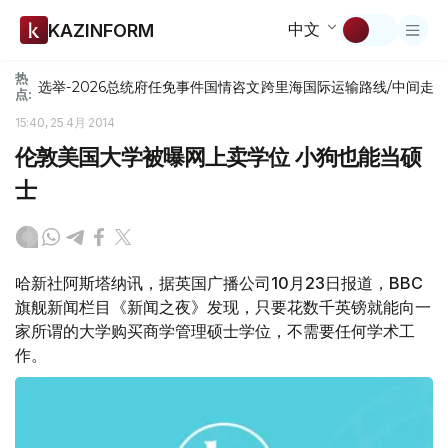
中文
KAZINFORM
热
选举-2026
总统府
任免
事件
国情咨文
跨里海国际运输路线/中间走
点:
15:40, 25 4月 2014
伦敦美国大学被曝网上卖学位 小狗也能当硕
士
哈新社阿斯塔纳讯，据英国广播公司10月23日报道，BBC
旗舰新闻栏目《新闻之夜》发现，只要花数千英镑就能向一
家所谓的大学购买商学管理硕士学位，不需要任何学术工
作。