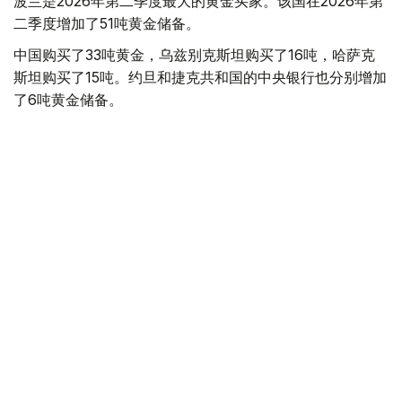
波兰是2026年第二季度最大的黄金买家。该国在2026年第
二季度增加了51吨黄金储备。
中国购买了33吨黄金，乌兹别克斯坦购买了16吨，哈萨克
斯坦购买了15吨。约旦和捷克共和国的中央银行也分别增加
了6吨黄金储备。
全球各国央行在第二季度共购买了约289吨黄金，比2025年
同期增长了62%。去年同期，黄金购买量约为178吨。
世界黄金协会称，黄金需求的增长受到地缘政治不确定性、
本季度贵金属价格下跌，以及各国寻求国际储备多元化等因
素的影响。
根据该协会进行的一项调查，89%的央行行长预计未来一
年全球黄金储备量将会增加。45%的受访者表示，他们的
国家计划增加黄金储备。
黄金储备
哈萨克斯坦
经济
央行
金融