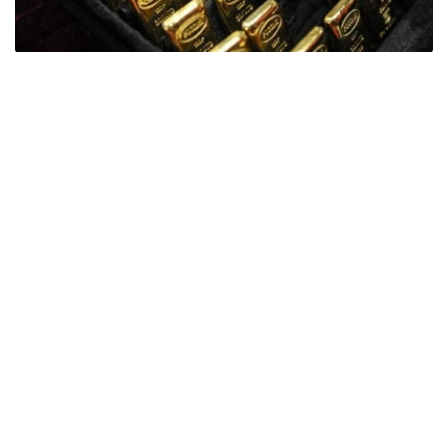
Фото: ӨзА
季度报告显示，哈萨克斯坦国家银行黄金储备增加了15吨。
波兰是2026年第二季度最大的黄金买家。该国在2026年第
二季度增加了51吨黄金储备。
中国购买了33吨黄金，乌兹别克斯坦购买了16吨，哈萨克
斯坦购买了15吨。约旦和捷克共和国的中央银行也分别增加
了6吨黄金储备。
全球各国央行在第二季度共购买了约289吨黄金，比2025年
同期增长了62%。去年同期，黄金购买量约为178吨。
世界黄金协会称，黄金需求的增长受到地缘政治不确定性、
本季度贵金属价格下跌，以及各国寻求国际储备多元化等因
素的影响。
根据该协会进行的一项调查，89%的央行行长预计未来一