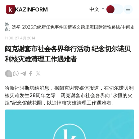
中文
KAZINFORM
热
选举-2026
总统府
任免
事件
国情咨文
跨里海国际运输路线/中间走
点:
11:30, 27 4月 2014
阔克谢套市社会各界举行活动 纪念切尔诺贝
利核灾难清理工作遇难者
哈新社阿斯塔纳消息，据阔克谢套媒体报道，在切尔诺贝利
核灾难发生28周年之际，阔克谢套市社会各界向"永恒的火
炬"纪念馆献花圈，以追悼核灾难清理工作遇难者。