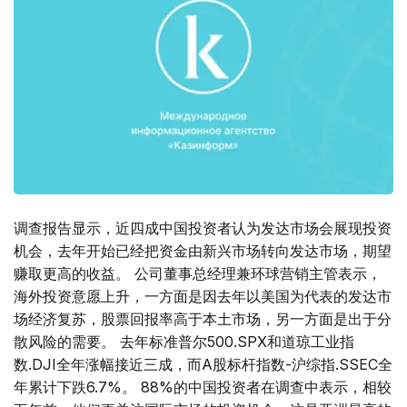
调查报告显示，近四成中国投资者认为发达市场会展现投资
机会，去年开始已经把资金由新兴市场转向发达市场，期望
赚取更高的收益。 公司董事总经理兼环球营销主管表示，
海外投资意愿上升，一方面是因去年以美国为代表的发达市
场经济复苏，股票回报率高于本土市场，另一方面是出于分
散风险的需要。 去年标准普尔500.SPX和道琼工业指
数.DJI全年涨幅接近三成，而A股标杆指数-沪综指.SSEC全
年累计下跌6.7%。 88%的中国投资者在调查中表示，相较