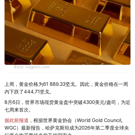
Фото: magnific.com
上周，黄金价格为61 889.33坚戈。因此，黄金价格在一周
内下跌了444.71坚戈。
8月6日，世界市场现货黄金盘中突破4300美元/盎司，为近
七周来首次。
据此前报道
，根据世界黄金协会（World Gold Council,
WGC）最新报告，哈萨克斯坦成为2026年第二季度全球央