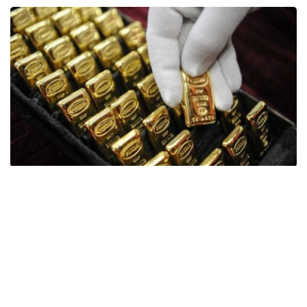
Фото: ӨзА
季度报告显示，哈萨克斯坦国家银行黄金储备增加了15吨。
波兰是2026年第二季度最大的黄金买家。该国在2026年第
二季度增加了51吨黄金储备。
中国购买了33吨黄金，乌兹别克斯坦购买了16吨，哈萨克
斯坦购买了15吨。约旦和捷克共和国的中央银行也分别增加