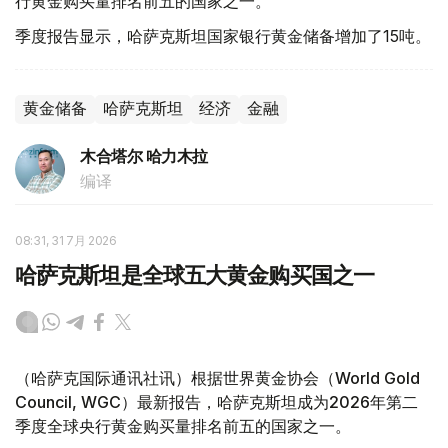
行黄金购买量排名前五的国家之一。
季度报告显示，哈萨克斯坦国家银行黄金储备增加了15吨。
黄金储备
哈萨克斯坦
经济
金融
木合塔尔 哈力木拉
编译
08:31, 31 7月 2026
哈萨克斯坦是全球五大黄金购买国之一
（哈萨克国际通讯社讯）根据世界黄金协会（World Gold
Council, WGC）最新报告，哈萨克斯坦成为2026年第二
季度全球央行黄金购买量排名前五的国家之一。