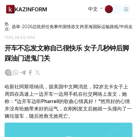
中文
KAZINFORM
热
选举-2026
总统府
任免
事件
国情咨文
跨里海国际运输路线/中间走
点:
11:00, 28 4月 2014
开车不忘发文称自己很快乐 女子几秒钟后脚
踩油门进鬼门关
哈新社阿斯塔纳讯，据美国中文网消息，32岁北卡女子上
周四在高速上一边开车一边用手机在社交网络上发文，她
称："边开车边听Pharrell的歌曲心情真好！"然而好的心情
并没有给她带来好的运气，在刚刚发文后她就一头撞向了一
辆垃圾车，随后抢救无效死亡。