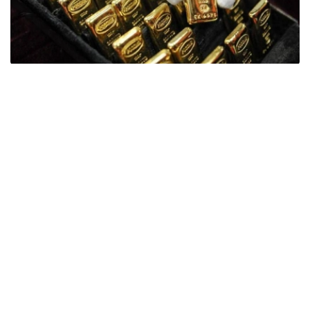
Фото: ӨзА
季度报告显示，哈萨克斯坦国家银行黄金储备增加了15吨。
波兰是2026年第二季度最大的黄金买家。该国在2026年第
二季度增加了51吨黄金储备。
中国购买了33吨黄金，乌兹别克斯坦购买了16吨，哈萨克
斯坦购买了15吨。约旦和捷克共和国的中央银行也分别增加
了6吨黄金储备。
全球各国央行在第二季度共购买了约289吨黄金，比2025年
同期增长了62%。去年同期，黄金购买量约为178吨。
世界黄金协会称，黄金需求的增长受到地缘政治不确定性、
本季度贵金属价格下跌，以及各国寻求国际储备多元化等因