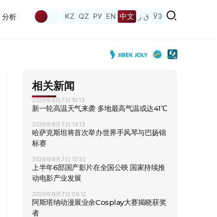
KZ
QZ
РУ
EN
中文
ق ز
ЎЗ
分析
相关新闻
2026年8月7日 15:13
新一轮高温天气来袭 多地最高气温或达41℃
2026年8月7日 13:13
哈萨克斯坦将首次举办世界手风琴与巴扬锦
标赛
2026年8月7日 12:32
上半年6部国产影片在全国公映 国家持续推
动电影产业发展
2026年8月7日 09:12
阿斯塔纳动漫展业余Cosplay大赛揭晓获奖
者