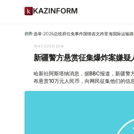
KAZINFORM
选举-2026
总统府
任免
事件
国情咨文
跨里海国际运输路
趋势:
19:47, 03 5月 2014
新疆警方悬赏征集爆炸案嫌疑
哈新社阿斯塔纳消息，据BBC报道，新疆警
布悬赏10万元人民币，向网民征集他们的信