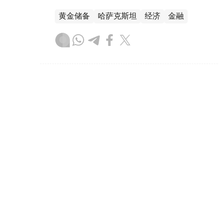
黄金储备
哈萨克斯坦
经济
金融
木合塔尔 哈力木拉
编译
08:31, 31 7月 2026
哈萨克斯坦是全球五大黄金购
（哈萨克国际通讯社讯）根据世界黄金协会（Worl
坦成为2026年第二季度全球央行黄金购买