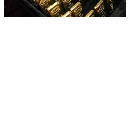
Фото: ӨзА
季度报告显示，哈萨克斯坦国家银行黄金储备增加了15吨。
波兰是2026年第二季度最大的黄金买家。该国在2026年第
二季度增加了51吨黄金储备。
中国购买了33吨黄金，乌兹别克斯坦购买了16吨，哈萨克
斯坦购买了15吨。约旦和捷克共和国的中央银行也分别增加
了6吨黄金储备。
全球各国央行在第二季度共购买了约289吨黄金，比2025年
同期增长了62%。去年同期，黄金购买量约为178吨。
世界黄金协会称，黄金需求的增长受到地缘政治不确定性、
本季度贵金属价格下跌，以及各国寻求国际储备多元化等因
素的影响。