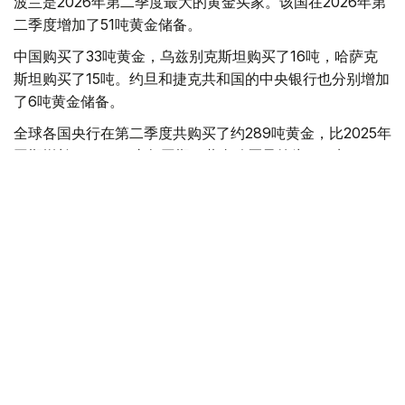
波兰是2026年第二季度最大的黄金买家。该国在2026年第
二季度增加了51吨黄金储备。
中国购买了33吨黄金，乌兹别克斯坦购买了16吨，哈萨克
斯坦购买了15吨。约旦和捷克共和国的中央银行也分别增加
了6吨黄金储备。
全球各国央行在第二季度共购买了约289吨黄金，比2025年
同期增长了62%。去年同期，黄金购买量约为178吨。
世界黄金协会称，黄金需求的增长受到地缘政治不确定性、
本季度贵金属价格下跌，以及各国寻求国际储备多元化等因
素的影响。
根据该协会进行的一项调查，89%的央行行长预计未来一
年全球黄金储备量将会增加。45%的受访者表示，他们的
国家计划增加黄金储备。
黄金储备
哈萨克斯坦
经济
央行
金融