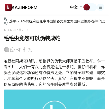
中文
KAZINFORM
热
选举-2026
总统府
任免
事件
国情咨文
跨里海国际运输路线/中间走
点:
17:44, 08 5月 2014
毛毛虫竟然可以伪装成蛇
哈新社阿斯塔纳讯，动物界的伪装大师真是不胜枚举。乍一
看图片，人们十有八九会肯定这是一条蛇。但仔细看看，你
就会发现这种动物还有点特殊之处。它的身子非常短，却突
兀地顶着个大型爬行动物的头。其实，它根本不是蛇，而是
伪装成蛇的毛毛虫，它的名字叫赫摩里奥普雷斯。