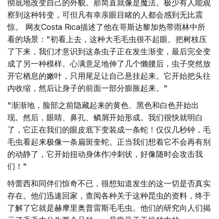
彻底地改变自己的外貌。那简直就像是魔法。极少有人能观
察到这种转变，可但凡有幸亲眼目睹的人都会感到无比震
惊。 网友Costa Rica描述了他在哥斯达黎加热带雨林中所
看的场景："初看上去，这种大毛毛虫很不起眼。把树枝压
了下来，我们才意识到这条虫子正在发生渐变，最后完全变
成了另一种模样。心满意足地伸了几个懒腰后，虫子突然放
开它栖息的嫩叶，只用尾足让自己悬挂起来。它开始把头往
内收缩，然后让身子的前面一部分膨胀起来。"
"渐渐地，脸部之前隐藏起来的黄色、黑色和白色开始出
现。然后，眼睛、鼻孔、鳞屑开始形成。我们很快就明白
了，它正在我们的眼皮底下变装成一条蛇！仅仅几秒钟，毛
毛虫看起来极像一条扁斑奎蛇。正当我们想着它不会再有别
的动静了，它开始扭动身体作冲刺状，好像随时会攻击我
们！"
特蕾西和同伴们惊奇不已，很想知道发生的这一切是否真实
存在。他们迅速回家，查阅各种关于这种昆虫的资料，终于
了解了它就是赫摩里奥普雷斯毛毛虫。他们的研究向人们揭