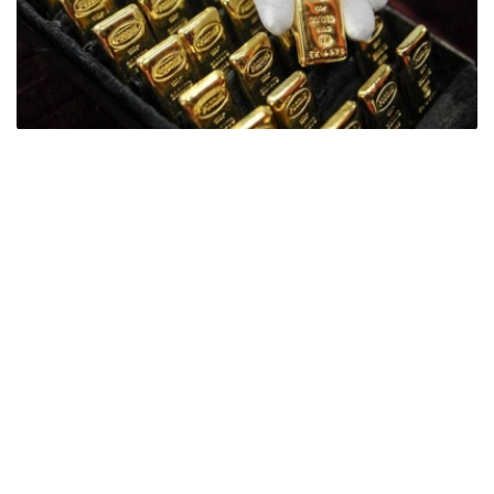
Фото: ӨзА
季度报告显示，哈萨克斯坦国家银行黄金储备增加了15吨。
波兰是2026年第二季度最大的黄金买家。该国在2026年第
二季度增加了51吨黄金储备。
中国购买了33吨黄金，乌兹别克斯坦购买了16吨，哈萨克
斯坦购买了15吨。约旦和捷克共和国的中央银行也分别增加
了6吨黄金储备。
全球各国央行在第二季度共购买了约289吨黄金，比2025年
同期增长了62%。去年同期，黄金购买量约为178吨。
世界黄金协会称，黄金需求的增长受到地缘政治不确定性、