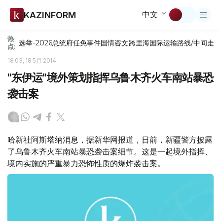
中文
KAZINFORM
热
选举-2026
总统府
任免
事件
国情咨文
跨里海国际运输路线/中间走
点:
18:03, 18 5月 2014
"东伊运"境外策划指挥乌鲁木齐火车南站暴恐
袭击案
哈新社阿斯塔纳消息，据新华网报道，日前，新疆警方披露
了乌鲁木齐火车南站暴恐袭击案细节。这是一起境外指挥、
境内实施的严重暴力恐怖性质的爆炸袭击案。