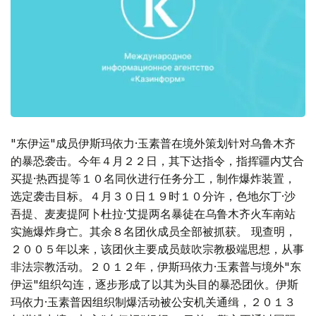
"东伊运"成员伊斯玛依力·玉素普在境外策划针对乌鲁木齐
的暴恐袭击。今年４月２２日，其下达指令，指挥疆内艾合
买提·热西提等１０名同伙进行任务分工，制作爆炸装置，
选定袭击目标。４月３０日１９时１０分许，色地尔丁·沙
吾提、麦麦提阿卜杜拉·艾提两名暴徒在乌鲁木齐火车南站
实施爆炸身亡。其余８名团伙成员全部被抓获。 现查明，
２００５年以来，该团伙主要成员鼓吹宗教极端思想，从事
非法宗教活动。２０１２年，伊斯玛依力·玉素普与境外"东
伊运"组织勾连，逐步形成了以其为头目的暴恐团伙。伊斯
玛依力·玉素普因组织制爆活动被公安机关通缉，２０１３