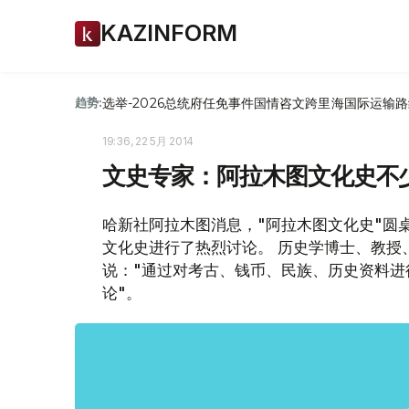
KAZINFORM
选举-2026
总统府
任免
事件
国情咨文
跨里海国际运输路
趋势:
19:36, 22 5月 2014
文史专家：阿拉木图文化史不
哈新社阿拉木图消息，"阿拉木图文化史"圆
文化史进行了热烈讨论。 历史学博士、教授
说："通过对考古、钱币、民族、历史资料
论"。