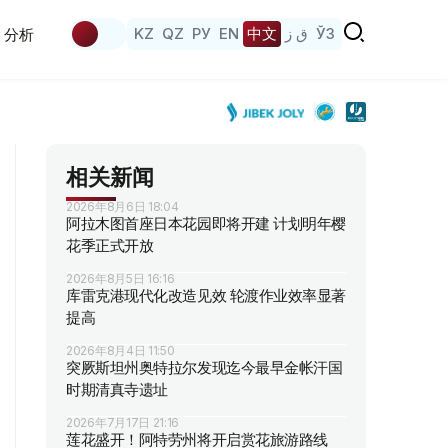
KZ
QZ
РУ
EN
中文
ق ز
ЎЗ
分析
相关新闻
2026年8月6日 18:04
阿拉木图首座日本花园即将开建 计划明年樱
花季正式开放
2026年8月5日 16:16
库雷克港现代化改造见效 轮渡作业效率显著
提高
2026年8月4日 11:50
突厥斯坦州奥特拉尔发现迄今最早金帐汗国
时期清真寺遗址
2026年7月17日 21:16
莲花盛开！阿特劳州将开启赏花旅游路线