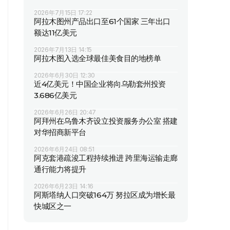
2026年7月15日 17:22
阿拉木图州产品出口至61个国家 三年出口
额达11亿美元
2026年7月13日 14:15
阿拉木图入选全球最佳美食目的地榜单
2026年6月30日 12:30
近4亿美元！中国企业将向乌勒套州投资
3.686亿美元
2026年6月26日 20:47
阿拜州在乌鲁木齐设立投资服务办公室 搭建
对华招商新平台
2026年6月24日 08:51
阿克套港疏浚工程持续推进 跨里海运输走廊
通行能力将提升
2026年6月23日 14:16
阿斯塔纳人口突破164万 努拉区成为增长最
快城区之一