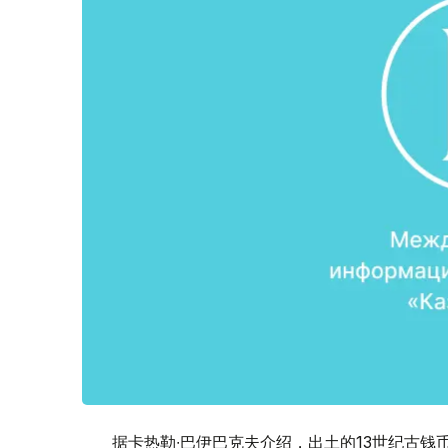
据卡热勒∙巴伊巴克夫介绍，出土的13世纪古