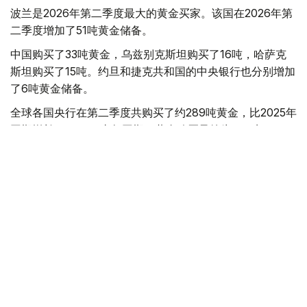
波兰是2026年第二季度最大的黄金买家。该国在2026年第
二季度增加了51吨黄金储备。
中国购买了33吨黄金，乌兹别克斯坦购买了16吨，哈萨克
斯坦购买了15吨。约旦和捷克共和国的中央银行也分别增加
了6吨黄金储备。
全球各国央行在第二季度共购买了约289吨黄金，比2025年
同期增长了62%。去年同期，黄金购买量约为178吨。
世界黄金协会称，黄金需求的增长受到地缘政治不确定性、
本季度贵金属价格下跌，以及各国寻求国际储备多元化等因
素的影响。
根据该协会进行的一项调查，89%的央行行长预计未来一
年全球黄金储备量将会增加。45%的受访者表示，他们的
国家计划增加黄金储备。
黄金储备
哈萨克斯坦
经济
央行
金融