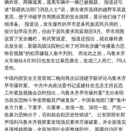
辆炸坏、两辆逃离，逃离车辆中一辆已被截获。 报道还引
述"新疆执法部门消息人士"说，袭击者所选择的越野车底盘
更高，便于冲破早市周围设置的安全路障，显示他们做了仔
细准备。 报道说，发生爆炸的早市是多民族居民共用的，
按计划早应关闭，但由于居民要求而延期至9月。早市周围
设置了安全栅栏，有武警巡逻。 报道还指出，就在爆炸袭
击发生前，新疆高级法院刚公布了对39名涉嫌"传播暴力恐
怖音视频"的犯罪嫌疑人集中判刑。 而在此之前，乌鲁木齐
火车南站4月30日也发生过暴恐袭击，造成三人死亡、79人
受伤。
中国内部安全主管星期二晚间再次以强硬字眼评论乌鲁木齐
早市爆炸案。 中共中央政法委书记孟建柱在北京主持反恐
工作紧急视频会议时指出，乌鲁木齐早市爆炸案"充分表明
当前反恐怖斗争形势极其严峻复杂"，中国各地部门要"集中
各方力量，下重手、出重拳，发现一批、深挖一批、严惩一
批暴力恐怖分子，否则就会犯历史性错误"。 公安部部长郭
声琨到乌鲁木齐视察案发现场后要求尽速破案，并全面落实
各项维稳措施，全面加强社会面整体防控。 新疆自治区党