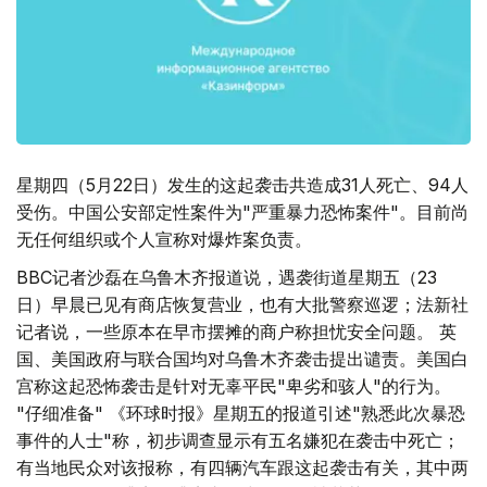
星期四（5月22日）发生的这起袭击共造成31人死亡、94人
受伤。中国公安部定性案件为"严重暴力恐怖案件"。目前尚
无任何组织或个人宣称对爆炸案负责。
BBC记者沙磊在乌鲁木齐报道说，遇袭街道星期五（23
日）早晨已见有商店恢复营业，也有大批警察巡逻；法新社
记者说，一些原本在早市摆摊的商户称担忧安全问题。 英
国、美国政府与联合国均对乌鲁木齐袭击提出谴责。美国白
宫称这起恐怖袭击是针对无辜平民"卑劣和骇人"的行为。
"仔细准备" 《环球时报》星期五的报道引述"熟悉此次暴恐
事件的人士"称，初步调查显示有五名嫌犯在袭击中死亡；
有当地民众对该报称，有四辆汽车跟这起袭击有关，其中两