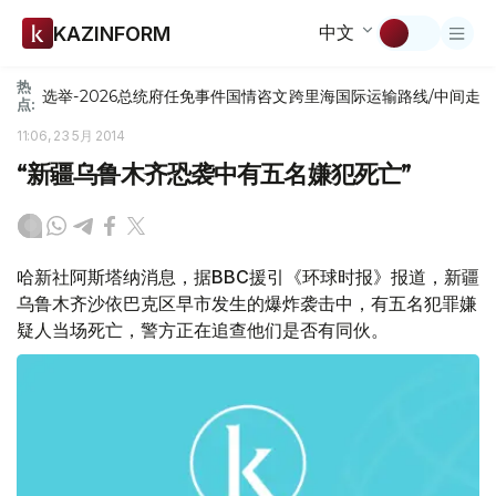
中文
KAZINFORM
热
选举-2026
总统府
任免
事件
国情咨文
跨里海国际运输路线/中间走
点:
11:06, 23 5月 2014
“新疆乌鲁木齐恐袭中有五名嫌犯死亡”
哈新社阿斯塔纳消息，据BBC援引《环球时报》报道，新疆
乌鲁木齐沙依巴克区早市发生的爆炸袭击中，有五名犯罪嫌
疑人当场死亡，警方正在追查他们是否有同伙。