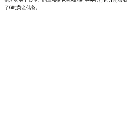
斯坦购买了15吨。约旦和捷克共和国的中央银行也分别增加
了6吨黄金储备。
全球各国央行在第二季度共购买了约289吨黄金，比2025年
同期增长了62%。去年同期，黄金购买量约为178吨。
世界黄金协会称，黄金需求的增长受到地缘政治不确定性、
本季度贵金属价格下跌，以及各国寻求国际储备多元化等因
素的影响。
根据该协会进行的一项调查，89%的央行行长预计未来一
年全球黄金储备量将会增加。45%的受访者表示，他们的
国家计划增加黄金储备。
黄金储备
哈萨克斯坦
经济
央行
金融
木合塔尔 哈力木拉
编译