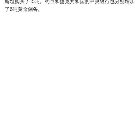
斯坦购买了15吨。约旦和捷克共和国的中央银行也分别增加
了6吨黄金储备。
全球各国央行在第二季度共购买了约289吨黄金，比2025年
同期增长了62%。去年同期，黄金购买量约为178吨。
世界黄金协会称，黄金需求的增长受到地缘政治不确定性、
本季度贵金属价格下跌，以及各国寻求国际储备多元化等因
素的影响。
根据该协会进行的一项调查，89%的央行行长预计未来一
年全球黄金储备量将会增加。45%的受访者表示，他们的
国家计划增加黄金储备。
黄金储备
哈萨克斯坦
经济
央行
金融
木合塔尔 哈力木拉
编译