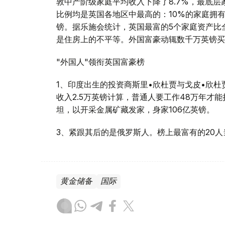
敦中产阶级家庭平均收入下降了8.7%，最底层
比例均是英国各地区中最高的：10%的家庭拥有
镑。据乐施会统计，英国最富的5个家庭资产比
是住房上的不平等。外国富豪动辄数千万英镑买
"外国人"领衔英国富豪榜
1、印度出生的投资商斯里•欣杜贾与戈皮•欣杜
收入2.5万英镑计算，普通人要工作48万年才
坦，以开采金属矿藏发家，身家106亿英镑。
3、紧跟其后的是俄罗斯人。榜上最富有的20
黄金储备
国际