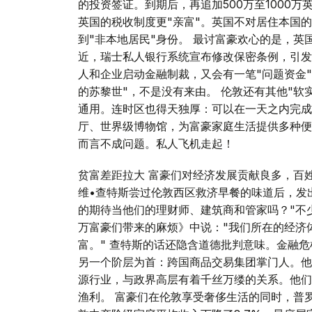
的投资签证。到期后，再追加500万至1000
英国的税收制度更"亲富"。英国不对居住本国
到"非本地居民"身份。 最讨富豪欢心的是，英
近，瑞士私人银行系统宣布修改保密条例，引发
人和企业启动金融制裁，又会有一笔"问题资金"
的苏黎世"，不是没有来由。 伦敦还有其他"软
通用。连时区也得天独厚：可以在一天之内完成
厅、世界级博物馆，为富豪家庭生活提供多种便
而言不成问题。私人飞机走起！
贫富差距拉大 富豪们对经济发展贡献良多，百
维•查特斯尝过伦敦西区救济早餐的味道后，发
的期待当他们的理财师、建筑商和管家吗？"不
万富豪们带来的麻烦》中说："我们所在的经济
富。" 查特斯的话还隐含道德批判意味。金融
另一个阶层为首：跨国商品交易集团掌门人。他
源行业，与政界高层有着千丝万缕的关系。他们
渔利。 富豪们在伦敦享受奢侈生活的同时，普罗