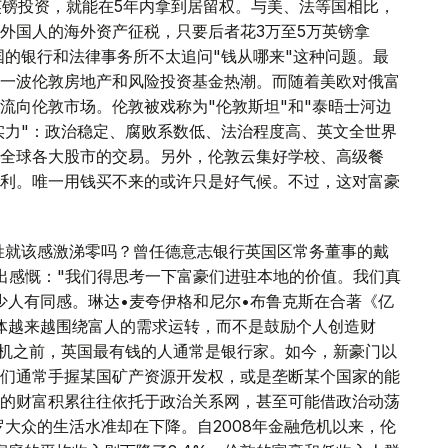
万英镑投资，就能在5年内拿到居留权。与美、法等国相比，
的外国人的海外资产征税，只要后者花3万至5万英镑拿
国的银行和法律事务所不太追问"钱从哪来"这种问题。最
一波伦敦房地产和风险投资基金热潮。而随着美欧对俄富
流向伦敦市场。伦敦被戏称为"伦敦斯坦"和"泰晤士河边
实力"：政治稳定、腐败系数低、法治程度高、英文全世界
全球各大股市的交易。另外，伦敦云集好学校、高级餐
利。唯一用钱买不来的或许只是好气候。不过，这对富豪
姓就该感激涕零吗？曾任德意志银行英国区常务董事的戴
出感慨："我们得思考一下富豪们进驻本地的价值。我们真
少人有同感。琳达•麦夸伊格和尼尔•布鲁克斯在合著《亿
体越来越围绕富人的需求运转，而不是鼓励个人创造财
危机之前，英国最有钱的人通常是银行家。如今，新豪门以
们通常手握某国矿产资源开发权，或是垄断某个国家的能
的财富积累往往依托于政治关系网，甚至可能借政治动荡
大众的生活水准却在下降。自2008年金融危机以来，伦