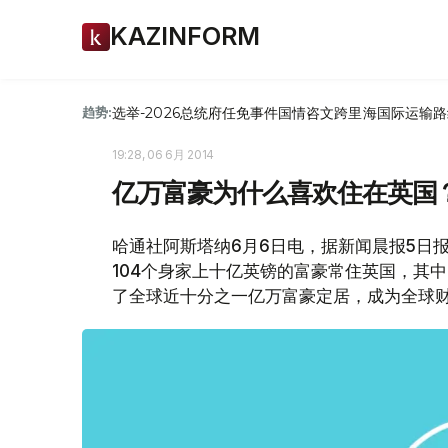
KAZINFORM
选举-2026
总统府
任免
事件
国情咨文
跨里海国际运输路
趋势:
19:28, 06 6月 2014
亿万富豪为什么喜欢住在英国
哈通社阿斯塔纳6月6日电，据新闻晨报5日
104个身家上十亿英镑的富豪常住英国，其
了全球近十分之一亿万富豪定居，成为全球