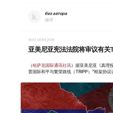
без автора
编译
19:47, 06 8月 2026
亚美尼亚宪法法院将审议有关T
（
哈萨克国际通讯社讯
）据亚美尼亚《真理报
普国际和平与繁荣路线（TRIPP）”框架协