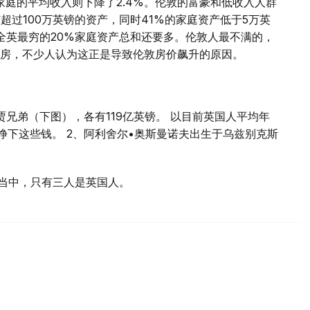
家庭的平均收入则下降了2.4%。伦敦的富豪和低收入人群
超过100万英镑的资产，同时41%的家庭资产低于5万英
全英最穷的20%家庭资产总和还要多。伦敦人最不满的，
房，不少人认为这正是导致伦敦房价飙升的原因。
贾兄弟（下图），各有119亿英镑。 以目前英国人平均年
能挣下这些钱。 2、阿利舍尔•奥斯曼诺夫出生于乌兹别克斯
人当中，只有三人是英国人。