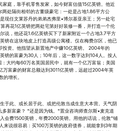
民家庭，靠手机零售发家，如今财富估值15亿英镑。他近
尔两处隔街相邻的古董级豪宅：一处是占地1.86平方公
是现任文莱苏丹的弟弟杰弗里•博尔基亚亲王；另一处宅
打算再花1亿英镑把两处宅第好好装修一番，并打造一个伦
尔说，他还花1.6亿英镑买下了新家附近一个占地3.7平方
英镑在这块地皮上打造高级公寓楼。仅在梅费尔区，他已
投资。他指望从新置地产中赚10亿英镑。 2004年的
镑的富豪为30人；10年后，这一数字达到104人。按人
国：大约每60万名英国居民中，就有一个亿万富翁；美国
亿万富豪的财富总额达到3011亿英镑，远超过2004年英
数的增长。
生于此、或长居于此、或把伦敦当成生意大本营。天气阴
那么多新富豪？ "还是因为钱。"置业咨询师查尔斯•麦克道
会费1500英镑，年费2000英镑。用他的话说，伦敦"铺
人来说很容易：买100万英镑的政府债券，就能拿到3年期