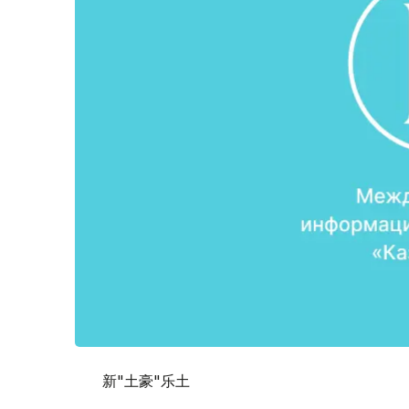
新"土豪"乐土