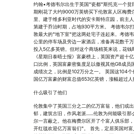
约翰•考德韦尔出生于英国"瓷都"斯托克一个贫
期刚花了大约9000万英镑买下伦敦富人区梅费
里、建于维多利亚时代的安卡斯特庄园，前主人
第建于乔治时期，占地930平方米。 考德韦尔
敦最大的"地下室"把这两处宅子连起来。考德韦
公里的停车场及旁边一家酒店，准备再花数千万
投入5亿多英镑。但对这个商场精英来说，花钱即
《星期日泰晤士报》富豪榜上，英国资产超十亿英
口比例，英国富豪密集度足以傲视其他G8成员
成绩次之，比例是102万分之一。 英国这104个
国亿万富豪的财富总值653亿英镑，涨幅超过人
什么吸引了他们
伦敦集中了英国三分之二的亿万富翁，他们或出
郁，建筑古旧，作风老派......伦敦为何能吸引
尔一言蔽之。他在梅费尔区开了个富人俱乐部，入
开红毯欢迎亿万富翁们"。 首先，定居英国对富