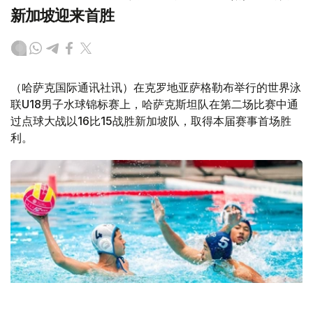
新加坡迎来首胜
（哈萨克国际通讯社讯）在克罗地亚萨格勒布举行的世界泳
联U18男子水球锦标赛上，哈萨克斯坦队在第二场比赛中通
过点球大战以16比15战胜新加坡队，取得本届赛事首场胜
利。