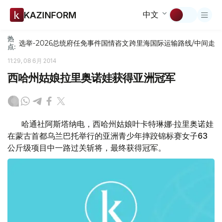
中文
KAZINFORM
热
选举-2026
总统府
任免
事件
国情咨文
跨里海国际运输路线/中间走
点:
11:29, 08 6月 2014
西哈州姑娘拉里奥诺娃获得亚洲冠军
哈通社阿斯塔纳电，西哈州姑娘叶卡特琳娜∙拉里奥诺娃
在蒙古首都乌兰巴托举行的亚洲青少年摔跤锦标赛女子63
公斤级项目中一路过关斩将，最终获得冠军。