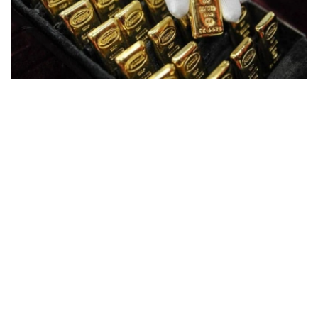
Фото: ӨзА
季度报告显示，哈萨克斯坦国家银行黄金储备增加了15吨。
波兰是2026年第二季度最大的黄金买家。该国在2026年第
二季度增加了51吨黄金储备。
中国购买了33吨黄金，乌兹别克斯坦购买了16吨，哈萨克
斯坦购买了15吨。约旦和捷克共和国的中央银行也分别增加
了6吨黄金储备。
全球各国央行在第二季度共购买了约289吨黄金，比2025年
同期增长了62%。去年同期，黄金购买量约为178吨。
世界黄金协会称，黄金需求的增长受到地缘政治不确定性、
本季度贵金属价格下跌，以及各国寻求国际储备多元化等因